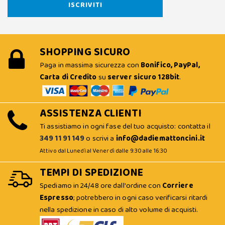
SHOPPING SICURO
Paga in massima sicurezza con
Bonifico, PayPal,
Carta di Credito
su
server sicuro 128bit
.
ASSISTENZA CLIENTI
Ti assistiamo in ogni fase del tuo acquisto: contatta il
349 11 91 149
o scrivi a
info@dadiemattoncini.it
Attivo dal Lunedì al Venerdì dalle 9:30 alle 16:30
TEMPI DI SPEDIZIONE
Spediamo in 24/48 ore dall'ordine con
Corriere
Espresso
; potrebbero in ogni caso verificarsi ritardi
nella spedizione in caso di alto volume di acquisti.