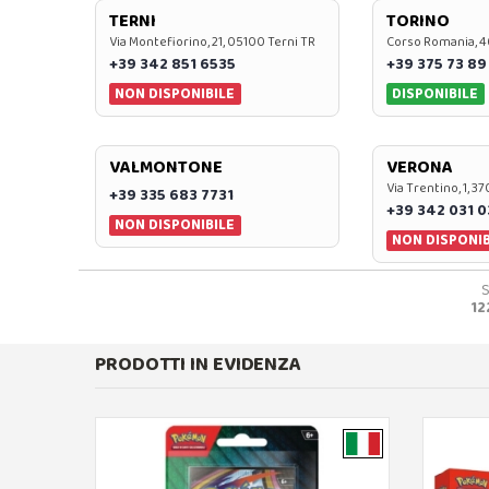
TERNI
TORINO
Via Montefiorino, 21, 05100 Terni TR
Corso Romania, 4
+39 342 851 6535
+39 375 73 89
NON DISPONIBILE
DISPONIBILE
VALMONTONE
VERONA
Via Trentino, 1, 
+39 335 683 7731
+39 342 031 
NON DISPONIBILE
NON DISPONIB
12
PRODOTTI IN EVIDENZA