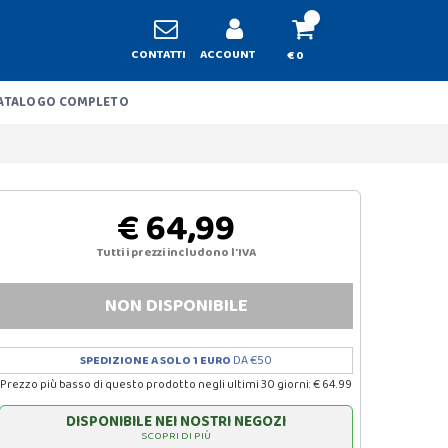
CONTATTI
ACCOUNT
€ 0
ATALOGO COMPLETO
€ 64,99
Tutti i prezzi includono l'IVA
NON DISPONIBILE
SPEDIZIONE A SOLO 1 EURO
DA €50
Prezzo più basso di questo prodotto negli ultimi 30 giorni: € 64.99
DISPONIBILE NEI NOSTRI NEGOZI
SCOPRI DI PIÙ