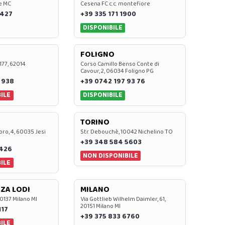
e MC
Cesena FC c.c. montefiore
 427
+39 335 171 1900
DISPONIBILE
FOLIGNO
 177, 62014
Corso Camillo Benso Conte di
Cavour, 2, 06034 Foligno PG
 938
+39 0742 197 93 76
ILE
DISPONIBILE
TORINO
oro, 4, 60035 Jesi
Str. Debouchè, 10042 Nichelino TO
+39 348 584 5603
7426
NON DISPONIBILE
ILE
ZA LODI
MILANO
20137 Milano MI
Via Gottlieb Wilhelm Daimler, 61,
20151 Milano MI
117
+39 375 833 6760
ILE