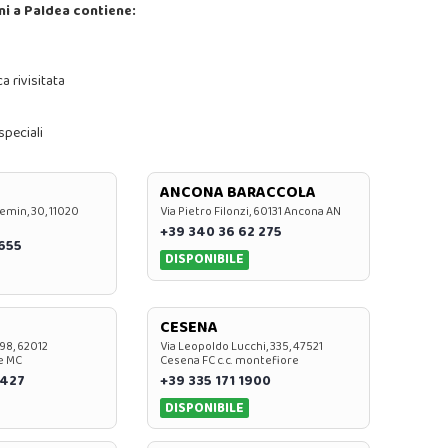
ni a Paldea contiene:
 rivisitata
speciali
ANCONA BARACCOLA
emin, 30, 11020
Via Pietro Filonzi, 60131 Ancona AN
+39 340 36 62 275
0655
DISPONIBILE
CESENA
 98, 62012
Via Leopoldo Lucchi, 335, 47521
e MC
Cesena FC c.c. montefiore
 427
+39 335 171 1900
DISPONIBILE