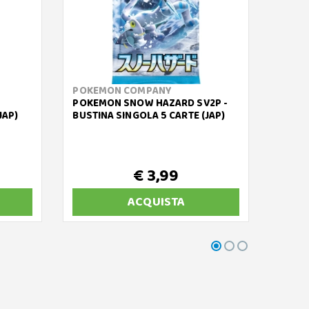
POKEMON COMPANY
POKE
POKEMON SNOW HAZARD SV2P -
POKEM
JAP)
BUSTINA SINGOLA 5 CARTE (JAP)
- BOX 
€ 3,99
€ 1
ACQUISTA