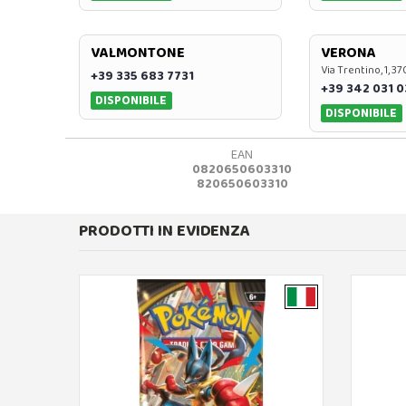
VALMONTONE
VERONA
Via Trentino, 1, 
+39 335 683 7731
+39 342 031 
DISPONIBILE
DISPONIBILE
EAN
0820650603310
820650603310
PRODOTTI IN EVIDENZA