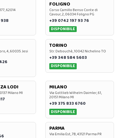
FOLIGNO
 177, 62014
Corso Camillo Benso Conte di
Cavour, 2, 06034 Foligno PG
 938
+39 0742 197 93 76
DISPONIBILE
TORINO
oro, 4, 60035 Jesi
Str. Debouchè, 10042 Nichelino TO
+39 348 584 5603
7426
DISPONIBILE
ZA LODI
MILANO
20137 Milano MI
Via Gottlieb Wilhelm Daimler, 61,
20151 Milano MI
117
+39 375 833 6760
DISPONIBILE
PARMA
Via Emilia Est, 7B, 43121 Parma PR
56