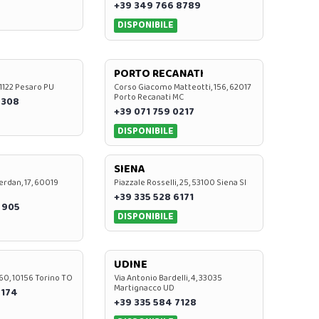
+39 349 766 8789
DISPONIBILE
PORTO RECANATI
 61122 Pesaro PU
Corso Giacomo Matteotti, 156, 62017
Porto Recanati MC
7308
+39 071 759 0217
DISPONIBILE
SIENA
rdan, 17, 60019
Piazzale Rosselli, 25, 53100 Siena SI
+39 335 528 6171
 905
DISPONIBILE
UDINE
60, 10156 Torino TO
Via Antonio Bardelli, 4, 33035
Martignacco UD
 174
+39 335 584 7128