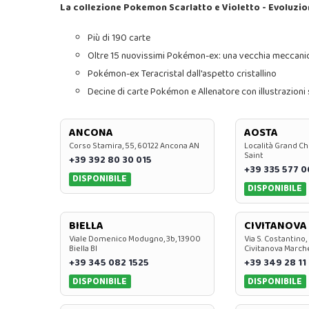
La collezione Pokemon Scarlatto e Violetto - Evoluzio
Più di 190 carte
Oltre 15 nuovissimi Pokémon-ex: una vecchia meccanica
Pokémon-ex Teracristal dall'aspetto cristallino
Decine di carte Pokémon e Allenatore con illustrazioni 
ANCONA
AOSTA
Corso Stamira, 55, 60122 Ancona AN
Località Grand Ch
Saint
+39 392 80 30 015
+39 335 577 
DISPONIBILE
DISPONIBILE
BIELLA
CIVITANOVA
Viale Domenico Modugno, 3b, 13900
Via S. Costantino,
Biella BI
Civitanova March
+39 345 082 1525
+39 349 28 11
DISPONIBILE
DISPONIBILE