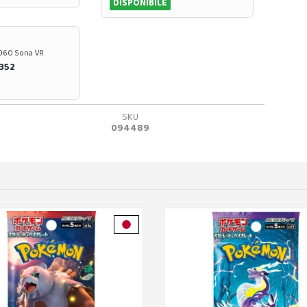
DISPONIBILE
37060 Sona VR
0352
SKU
094489