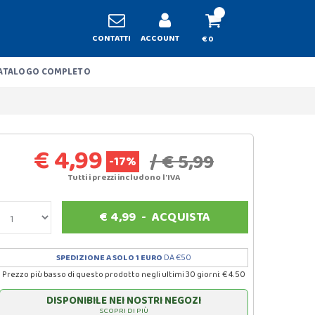
CONTATTI
ACCOUNT
€ 0
ATALOGO COMPLETO
€ 4,99
/ € 5,99
-17%
Tutti i prezzi includono l'IVA
€
4,99
-
ACQUISTA
SPEDIZIONE A SOLO 1 EURO
DA €50
Prezzo più basso di questo prodotto negli ultimi 30 giorni: € 4.50
DISPONIBILE NEI NOSTRI NEGOZI
SCOPRI DI PIÙ