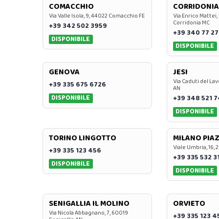
COMACCHIO
CORRIDONIA
Via Valle Isola, 9, 44022 Comacchio FE
Via Enrico Mattei,
Corridonia MC
+39 342 502 3959
+39 340 77 27
DISPONIBILE
DISPONIBILE
GENOVA
JESI
Via Caduti del Lav
+39 335 675 6726
AN
DISPONIBILE
+39 348 521 
DISPONIBILE
TORINO LINGOTTO
MILANO PIAZ
Viale Umbria, 16, 
+39 335 123 456
+39 335 532 3
DISPONIBILE
DISPONIBILE
SENIGALLIA IL MOLINO
ORVIETO
Via Nicola Abbagnano, 7, 60019
+39 335 123 4