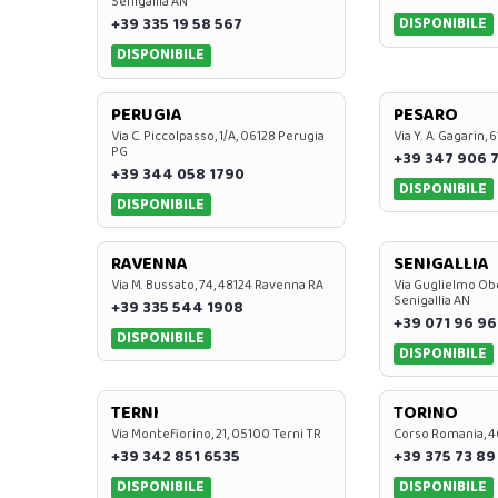
Senigallia AN
DISPONIBILE
+39 335 19 58 567
DISPONIBILE
PERUGIA
PESARO
Via C. Piccolpasso, 1/A, 06128 Perugia
Via Y. A. Gagarin,
PG
+39 347 906 
+39 344 058 1790
DISPONIBILE
DISPONIBILE
RAVENNA
SENIGALLIA
Via M. Bussato, 74, 48124 Ravenna RA
Via Guglielmo Obe
Senigallia AN
+39 335 544 1908
+39 071 96 96
DISPONIBILE
DISPONIBILE
TERNI
TORINO
Via Montefiorino, 21, 05100 Terni TR
Corso Romania, 4
+39 342 851 6535
+39 375 73 89
DISPONIBILE
DISPONIBILE