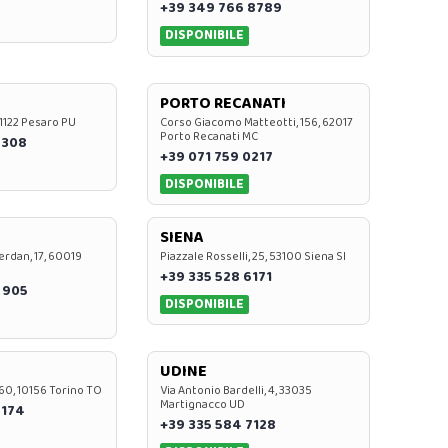
+39 349 766 8789
DISPONIBILE
PORTO RECANATI
 61122 Pesaro PU
Corso Giacomo Matteotti, 156, 62017
Porto Recanati MC
7308
+39 071 759 0217
DISPONIBILE
SIENA
rdan, 17, 60019
Piazzale Rosselli, 25, 53100 Siena SI
+39 335 528 6171
 905
DISPONIBILE
UDINE
60, 10156 Torino TO
Via Antonio Bardelli, 4, 33035
Martignacco UD
 174
+39 335 584 7128