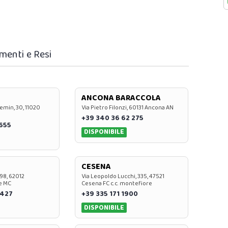
menti e Resi
ANCONA BARACCOLA
emin, 30, 11020
Via Pietro Filonzi, 60131 Ancona AN
+39 340 36 62 275
0655
DISPONIBILE
CESENA
 98, 62012
Via Leopoldo Lucchi, 335, 47521
e MC
Cesena FC c.c. montefiore
 427
+39 335 171 1900
DISPONIBILE