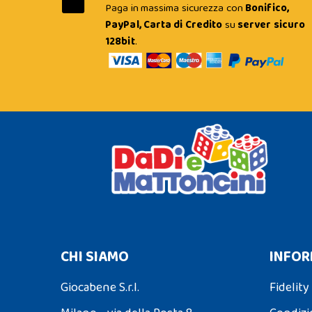
Paga in massima sicurezza con
Bonifico,
PayPal, Carta di Credito
su
server sicuro
128bit
.
CHI SIAMO
INFOR
Giocabene S.r.l.
Fidelity