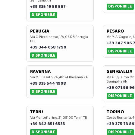
Senigallia AN
DISPONIBILE
+39 335 19 58 567
DISPONIBILE
PERUGIA
PESARO
Via C. Piccolpasso, 1/A, 06128 Perugia
Via Y. A. Gagarin,
PG
+39 347 906 
+39 344 058 1790
DISPONIBILE
DISPONIBILE
RAVENNA
SENIGALLIA
Via M. Bussato, 74, 48124 Ravenna RA
Via Guglielmo Obe
Senigallia AN
+39 335 544 1908
+39 071 96 96
DISPONIBILE
DISPONIBILE
TERNI
TORINO
Via Montefiorino, 21, 05100 Terni TR
Corso Romania, 4
+39 342 851 6535
+39 375 73 89
DISPONIBILE
DISPONIBILE