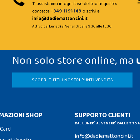
Ti assistiamo in ogni fase del tuo acquisto:
contatta il
349 11 91 149
o scrivi a
info@dadiemattoncini.it
Attivo dal Lunedì al Venerdì dalle 9:30 alle 16:30
Non solo store online, ma
SCOPRI TUTTI I NOSTRI PUNTI VENDITA
MAZIONI SHOP
SUPPORTO CLIENTI
DAL LUNEDÌ AL VENERDÌ DALLE 9:30 A
 Card
info@dadiemattoncini.it