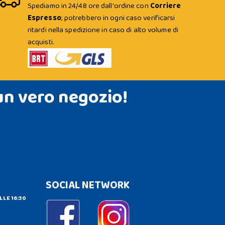
Spediamo in 24/48 ore dall'ordine con
Corriere
Espresso
; potrebbero in ogni caso verificarsi
ritardi nella spedizione in caso di alto volume di
acquisti.
un vero negozio!
SOCIAL NETWORK
LLE 16:30