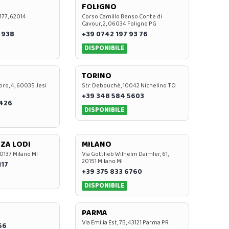
FOLIGNO
 177, 62014
Corso Camillo Benso Conte di
Cavour, 2, 06034 Foligno PG
 938
+39 0742 197 93 76
DISPONIBILE
TORINO
oro, 4, 60035 Jesi
Str. Debouchè, 10042 Nichelino TO
+39 348 584 5603
7426
DISPONIBILE
ZA LODI
MILANO
20137 Milano MI
Via Gottlieb Wilhelm Daimler, 61,
20151 Milano MI
117
+39 375 833 6760
DISPONIBILE
PARMA
Via Emilia Est, 7B, 43121 Parma PR
56