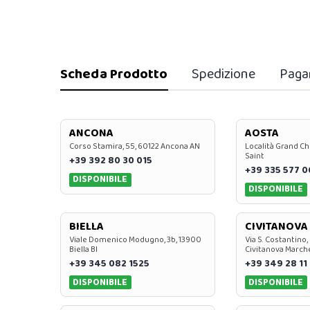
Scheda Prodotto
Spedizione
Paga
ANCONA
AOSTA
Corso Stamira, 55, 60122 Ancona AN
Località Grand Ch
Saint
+39 392 80 30 015
+39 335 577 
DISPONIBILE
DISPONIBILE
BIELLA
CIVITANOVA
Viale Domenico Modugno, 3b, 13900
Via S. Costantino,
Biella BI
Civitanova March
+39 345 082 1525
+39 349 28 11
DISPONIBILE
DISPONIBILE