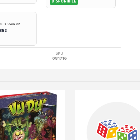
DISPONIBILE
37060 Sona VR
0352
SKU
081716