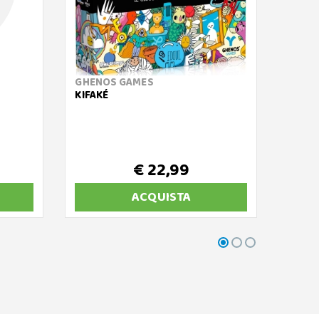
GHENOS GAMES
ASMO
KIFAKÉ
IL CA
€ 22,99
ACQUISTA