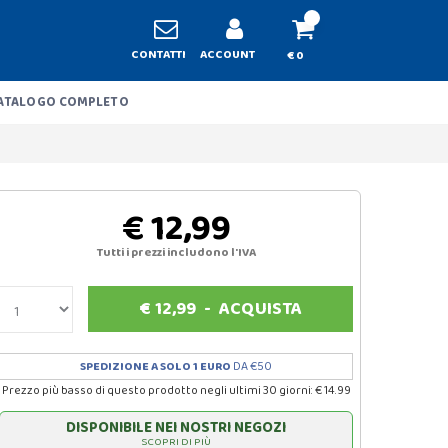
CONTATTI
ACCOUNT
€ 0
ATALOGO COMPLETO
€ 12,99
Tutti i prezzi includono l'IVA
€
12,99
-
ACQUISTA
SPEDIZIONE A SOLO 1 EURO
DA €50
Prezzo più basso di questo prodotto negli ultimi 30 giorni: € 14.99
DISPONIBILE NEI NOSTRI NEGOZI
SCOPRI DI PIÙ