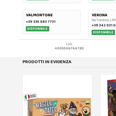
VALMONTONE
VERONA
Via Trentino, 1, 
+39 335 683 7731
+39 342 031 
DISPONIBILE
DISPONIBILE
EAN
4005556764785
PRODOTTI IN EVIDENZA