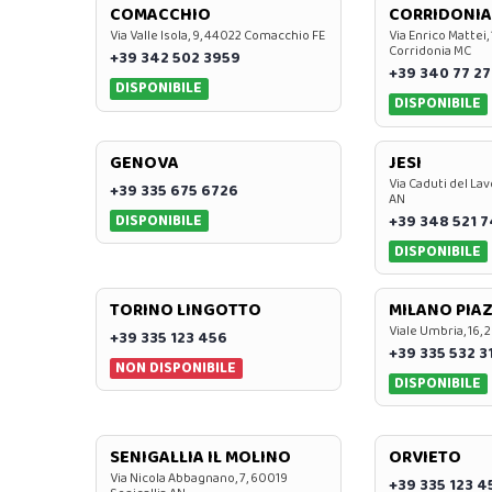
COMACCHIO
CORRIDONIA
Via Valle Isola, 9, 44022 Comacchio FE
Via Enrico Mattei,
Corridonia MC
+39 342 502 3959
+39 340 77 27
DISPONIBILE
DISPONIBILE
GENOVA
JESI
Via Caduti del Lav
+39 335 675 6726
AN
DISPONIBILE
+39 348 521 
DISPONIBILE
TORINO LINGOTTO
MILANO PIAZ
Viale Umbria, 16, 
+39 335 123 456
+39 335 532 3
NON DISPONIBILE
DISPONIBILE
SENIGALLIA IL MOLINO
ORVIETO
Via Nicola Abbagnano, 7, 60019
+39 335 123 4