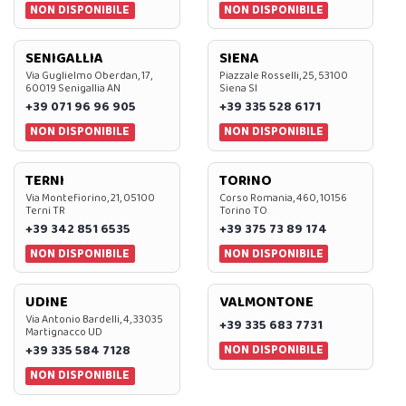
NON DISPONIBILE
NON DISPONIBILE
SENIGALLIA
SIENA
Via Guglielmo Oberdan, 17,
Piazzale Rosselli, 25, 53100
60019 Senigallia AN
Siena SI
+39 071 96 96 905
+39 335 528 6171
NON DISPONIBILE
NON DISPONIBILE
TERNI
TORINO
Via Montefiorino, 21, 05100
Corso Romania, 460, 10156
Terni TR
Torino TO
+39 342 851 6535
+39 375 73 89 174
NON DISPONIBILE
NON DISPONIBILE
UDINE
VALMONTONE
Via Antonio Bardelli, 4, 33035
+39 335 683 7731
Martignacco UD
NON DISPONIBILE
+39 335 584 7128
NON DISPONIBILE