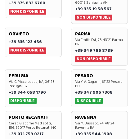
+39 375 833 6760
60019 Senigallia AN
+39 335 19 58 567
NON DISPONIBILE
NON DISPONIBILE
ORVIETO
PARMA
Via Emilia Est, 7B, 43121 Parma
+39 335 123 456
PR
NON DISPONIBILE
+39 349 766 8789
NON DISPONIBILE
PERUGIA
PESARO
Via C. Piccolpasso, 1/A, 06128
Via Y. A. Gagarin, 61122 Pesaro
Perugia PG
PU
+39 344 058 1790
+39 347 906 7308
DISPONIBILE
DISPONIBILE
PORTO RECANATI
RAVENNA
Corso Giacomo Matteotti,
Via M. Bussato, 74, 48124
156, 62017 Porto Recanati MC
Ravenna RA
+39 071 759 0217
+39 335 544 1908