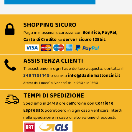
SHOPPING SICURO
Paga in massima sicurezza con
Bonifico, PayPal,
Carta di Credito
su
server sicuro 128bit
.
ASSISTENZA CLIENTI
Ti assistiamo in ogni fase del tuo acquisto: contatta il
349 11 91 149
o scrivi a
info@dadiemattoncini.it
Attivo dal Lunedì al Venerdì dalle 9:30 alle 16:30
TEMPI DI SPEDIZIONE
Spediamo in 24/48 ore dall'ordine con
Corriere
Espresso
; potrebbero in ogni caso verificarsi ritardi
nella spedizione in caso di alto volume di acquisti.