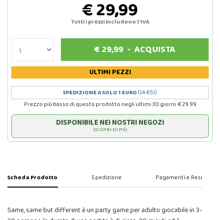
€ 29,99
Tutti i prezzi includono l'IVA
€
29,99
-
ACQUISTA
ULTIMI PEZZI
SPEDIZIONE A SOLO 1 EURO
DA €50
Prezzo più basso di questo prodotto negli ultimi 30 giorni: € 29.99
DISPONIBILE NEI NOSTRI NEGOZI
SCOPRI DI PIÙ
Scheda Prodotto
Spedizione
Pagamenti e Resi
Same, same but different è un party game per adulto giocabile in 3-