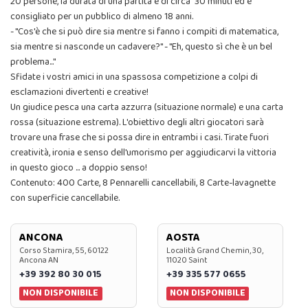
20 persone, la durata di una partita è di circa 30 minuti ed è
consigliato per un pubblico di almeno 18 anni.
- "Cos'è che si può dire sia mentre si fanno i compiti di matematica,
sia mentre si nasconde un cadavere?" - "Eh, questo sì che è un bel
problema..."
Sfidate i vostri amici in una spassosa competizione a colpi di
esclamazioni divertenti e creative!
Un giudice pesca una carta azzurra (situazione normale) e una carta
rossa (situazione estrema). L'obiettivo degli altri giocatori sarà
trovare una frase che si possa dire in entrambi i casi. Tirate fuori
creatività, ironia e senso dell'umorismo per aggiudicarvi la vittoria
in questo gioco ... a doppio senso!
Contenuto: 400 Carte, 8 Pennarelli cancellabili, 8 Carte-lavagnette
con superficie cancellabile.
ANCONA
AOSTA
Corso Stamira, 55, 60122
Località Grand Chemin, 30,
Ancona AN
11020 Saint
+39 392 80 30 015
+39 335 577 0655
NON DISPONIBILE
NON DISPONIBILE