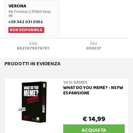
VERONA
Via Trentino, 1, 37060 Sona
VR
+39 342 031 0352
NON DISPONIBILE
EAN
SKU
8027679076701
099237
PRODOTTI IN EVIDENZA
YAS! GAMES
WHAT DO YOU MEME? - NSFW
ESPANSIONE
€ 14,99
ACQUISTA