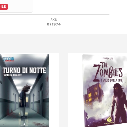
ILE
SKU
071974