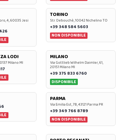
TORINO
oro, 4, 60035 Jesi
Str. Debouchè, 10042 Nichelino TO
+39 348 584 5603
7426
NON DISPONIBILE
ILE
ZA LODI
MILANO
20137 Milano MI
Via Gottlieb Wilhelm Daimler, 61,
20151 Milano MI
117
+39 375 833 6760
ILE
DISPONIBILE
PARMA
Via Emilia Est, 7B, 43121 Parma PR
56
+39 349 766 8789
ILE
NON DISPONIBILE