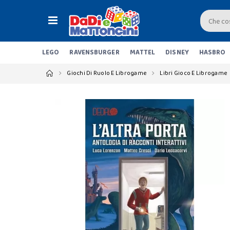
LEGO
RAVENSBURGER
MATTEL
DISNEY
HASBRO
Giochi Di Ruolo E Librogame
Libri Gioco E Librogame