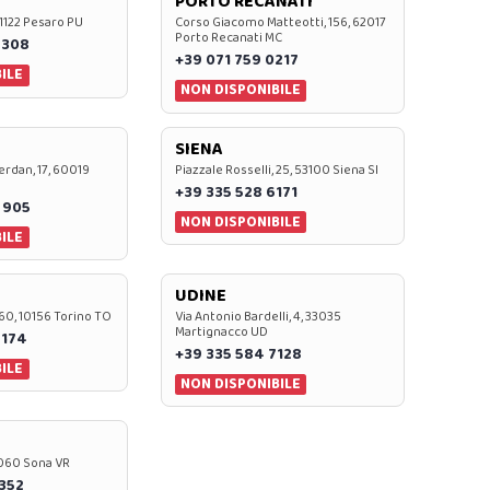
PORTO RECANATI
 61122 Pesaro PU
Corso Giacomo Matteotti, 156, 62017
Porto Recanati MC
7308
+39 071 759 0217
ILE
NON DISPONIBILE
SIENA
rdan, 17, 60019
Piazzale Rosselli, 25, 53100 Siena SI
+39 335 528 6171
 905
NON DISPONIBILE
ILE
UDINE
60, 10156 Torino TO
Via Antonio Bardelli, 4, 33035
Martignacco UD
 174
+39 335 584 7128
ILE
NON DISPONIBILE
37060 Sona VR
0352