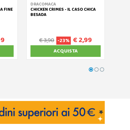
DRACOMACA
RAVE
LA FINE
CHICKEN CRIMES - IL CASO CHICA
LUPO 
BESADA
REGNO
99
€ 2,99
€ 3,90
€
-23%
ACQUISTA