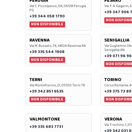
PERUGIA
PESARO
Via C. Piccolpasso, 1/A, 06128 Perugia
Via Y. A. Gagarin,
PG
+39 347 906 
+39 344 058 1790
NON DISPONIB
NON DISPONIBILE
RAVENNA
SENIGALLIA
Via M. Bussato, 74, 48124 Ravenna RA
Via Guglielmo Obe
Senigallia AN
+39 335 544 1908
+39 071 96 96
NON DISPONIBILE
NON DISPONIB
TERNI
TORINO
Via Montefiorino, 21, 05100 Terni TR
Corso Romania, 4
+39 342 851 6535
+39 375 73 89
NON DISPONIBILE
NON DISPONIB
VALMONTONE
VERONA
Via Trentino, 1, 
+39 335 683 7731
+39 342 031 