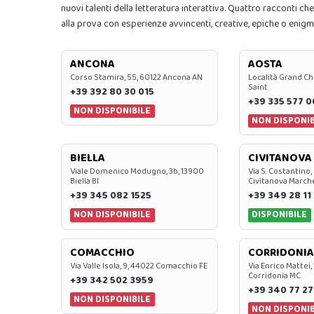
nuovi talenti della letteratura interattiva. Quattro racconti che
alla prova con esperienze avvincenti, creative, epiche o enigm
ANCONA
AOSTA
Corso Stamira, 55, 60122 Ancona AN
Località Grand Ch
Saint
+39 392 80 30 015
+39 335 577 
NON DISPONIBILE
NON DISPONIB
BIELLA
CIVITANOVA
Viale Domenico Modugno, 3b, 13900
Via S. Costantino,
Biella BI
Civitanova March
+39 345 082 1525
+39 349 28 11
NON DISPONIBILE
DISPONIBILE
COMACCHIO
CORRIDONIA
Via Valle Isola, 9, 44022 Comacchio FE
Via Enrico Mattei,
Corridonia MC
+39 342 502 3959
+39 340 77 27
NON DISPONIBILE
NON DISPONIB