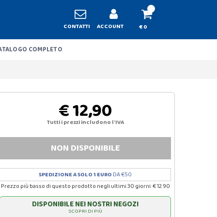
CONTATTI
ACCOUNT
€ 0
ATALOGO COMPLETO
€ 12,90
Tutti i prezzi includono l'IVA
NON DISPONIBILE
SPEDIZIONE A SOLO 1 EURO
DA €50
Prezzo più basso di questo prodotto negli ultimi 30 giorni: € 12.90
DISPONIBILE NEI NOSTRI NEGOZI
SCOPRI DI PIÙ