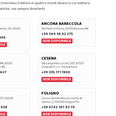
 trascinano il lettore in quattro mondi diversi in cui mettersi
atiche... ma sempre divertenti!
ANCONA BARACCOLA
emin, 30, 11020
Via Pietro Filonzi, 60131 Ancona AN
+39 340 36 62 275
0655
NON DISPONIBILE
ILE
CESENA
 98, 62012
Via Leopoldo Lucchi, 335, 47521
e MC
Cesena FC c.c. montefiore
 427
+39 335 171 1900
NON DISPONIBILE
FOLIGNO
 177, 62014
Corso Camillo Benso Conte di
Cavour, 2, 06034 Foligno PG
 938
+39 0742 197 93 76
ILE
NON DISPONIBILE