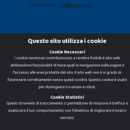
Questo sito utilizza i cookie
Cookie Necessari
Dadi e Mattoncini è un brand di Giocabene Srl. Ogni riproduzione o utilizzo non
I cookie necessari contribuiscono a rendere fruibile il sito web
espressamente autorizzato è severamente vietato. Tutti i loghi, marchi,
brand elencati nel presente shop sono di proprietà dei rispettivi titolari.
abilitandone funzionalità di base quali la navigazione sulle pagine e
I prezzi e le promozioni pubblicate potrebbero differire da quanto esposto in
negozio.
l'accesso alle aree protette del sito. Il sito web non è in grado di
Giocabene Srl - via della Posta 8, 20123 Milano (MI)
funzionare correttamente senza questi cookie. Questo cookie è usato
P.IVA 02608090425 - REA AN201199 - C.S. 10.000 i.v.
per distinguere tra umani e robot.
Cookie Statistici
Questi strumenti di tracciamento ci permettono di misurare il traffico e
analizzare il tuo comportamento con l'obiettivo di migliorare il nostro
servizio.