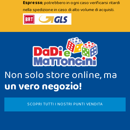
Espresso
; potrebbero in ogni caso verificarsi ritardi
nella spedizione in caso di alto volume di acquisti.
Non solo store online, ma
un vero negozio!
SCOPRI TUTTI I NOSTRI PUNTI VENDITA