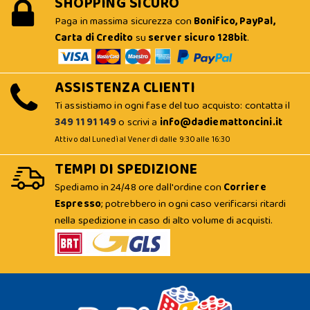
SHOPPING SICURO
Paga in massima sicurezza con
Bonifico, PayPal,
Carta di Credito
su
server sicuro 128bit
.
ASSISTENZA CLIENTI
Ti assistiamo in ogni fase del tuo acquisto: contatta il
349 11 91 149
o scrivi a
info@dadiemattoncini.it
Attivo dal Lunedì al Venerdì dalle 9:30 alle 16:30
TEMPI DI SPEDIZIONE
Spediamo in 24/48 ore dall'ordine con
Corriere
Espresso
; potrebbero in ogni caso verificarsi ritardi
nella spedizione in caso di alto volume di acquisti.