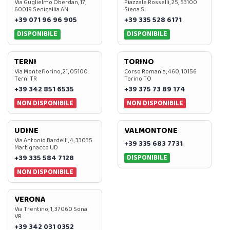
Via Guglielmo Oberdan, 17,
Piazzale Rosselli, 25, 53100
60019 Senigallia AN
Siena SI
+39 071 96 96 905
+39 335 528 6171
DISPONIBILE
DISPONIBILE
TERNI
TORINO
Via Montefiorino, 21, 05100
Corso Romania, 460, 10156
Terni TR
Torino TO
+39 342 851 6535
+39 375 73 89 174
NON DISPONIBILE
NON DISPONIBILE
UDINE
VALMONTONE
Via Antonio Bardelli, 4, 33035
+39 335 683 7731
Martignacco UD
DISPONIBILE
+39 335 584 7128
NON DISPONIBILE
VERONA
Via Trentino, 1, 37060 Sona
VR
+39 342 031 0352