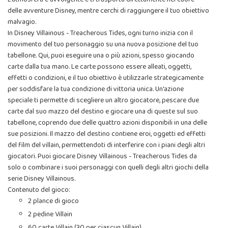
delle avventure Disney, mentre cerchi di raggiungere il tuo obiettivo
malvagio.
In Disney Villainous - Treacherous Tides, ogni turno inizia con il
movimento del tuo personaggio su una nuova posizione del tuo
tabellone. Qui, puoi eseguire una o più azioni, spesso giocando
carte dalla tua mano. Le carte possono essere alleati, oggetti,
effetti o condizioni, e il tuo obiettivo è utilizzarle strategicamente
per soddisfare la tua condizione di vittoria unica. Un'azione
speciale ti permette di scegliere un altro giocatore, pescare due
carte dal suo mazzo del destino e giocare una di queste sul suo
tabellone, coprendo due delle quattro azioni disponibili in una delle
sue posizioni. Il mazzo del destino contiene eroi, oggetti ed effetti
del film del villain, permettendoti di interferire con i piani degli altri
giocatori. Puoi giocare Disney Villainous - Treacherous Tides da
solo o combinare i suoi personaggi con quelli degli altri giochi della
serie Disney Villainous.
Contenuto del gioco:
2 plance di gioco
2 pedine Villain
60 carte Villain (30 per ciascun Villain)