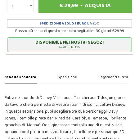
€
29,99
-
ACQUISTA
SPEDIZIONE A SOLO 1 EURO
DA €50
Prezzo più basso di questo prodotto negli ultimi 30 giorni: € 29.99
DISPONIBILE NEI NOSTRI NEGOZI
SCOPRI DI PIÙ
Scheda Prodotto
Spedizione
Pagamenti e Resi
Entra nel mondo di Disney Villainous - Treacherous Tides, un gioco
da tavolo che ti permette di vestire i panni di iconici cattivi Disney.
In questa espansione, puoi scegliere tra due personaggi: Davy
Jones, il temibile pirata de "I Pirati dei Caraibi", e Tamatoa, il brillante
granchio di "Moana". Ogni giocatore controlla uno di questi villain,
ognuno con il proprio mazzo di carte, tabellone e personaggio 3D.
L'atmosfera è avvolgente e ti trasporta direttamente nel cuore