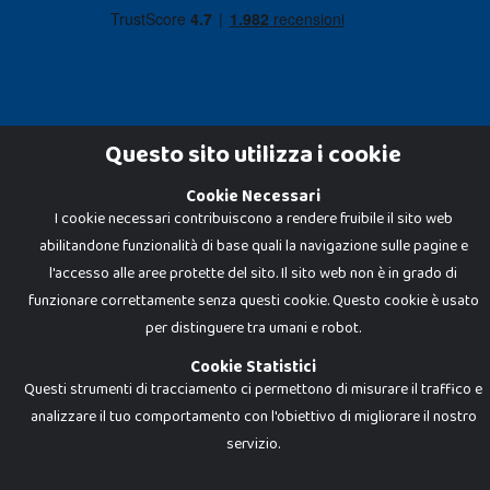
Questo sito utilizza i cookie
Cookie Necessari
Dadi e Mattoncini è un brand di Giocabene Srl. Ogni riproduzione o utilizzo non
I cookie necessari contribuiscono a rendere fruibile il sito web
espressamente autorizzato è severamente vietato. Tutti i loghi, marchi,
brand elencati nel presente shop sono di proprietà dei rispettivi titolari.
abilitandone funzionalità di base quali la navigazione sulle pagine e
I prezzi e le promozioni pubblicate potrebbero differire da quanto esposto in
negozio.
l'accesso alle aree protette del sito. Il sito web non è in grado di
Giocabene Srl - via della Posta 8, 20123 Milano (MI)
funzionare correttamente senza questi cookie. Questo cookie è usato
P.IVA 02608090425 - REA AN201199 - C.S. 10.000 i.v.
per distinguere tra umani e robot.
Cookie Statistici
Questi strumenti di tracciamento ci permettono di misurare il traffico e
analizzare il tuo comportamento con l'obiettivo di migliorare il nostro
servizio.