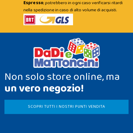
Espresso
; potrebbero in ogni caso verificarsi ritardi
nella spedizione in caso di alto volume di acquisti.
Non solo store online, ma
un vero negozio!
SCOPRI TUTTI I NOSTRI PUNTI VENDITA