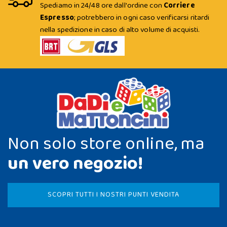
Spediamo in 24/48 ore dall'ordine con
Corriere
Espresso
; potrebbero in ogni caso verificarsi ritardi
nella spedizione in caso di alto volume di acquisti.
Non solo store online, ma
un vero negozio!
SCOPRI TUTTI I NOSTRI PUNTI VENDITA