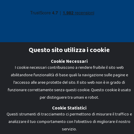
Questo sito utilizza i cookie
Cookie Necessari
Dadi e Mattoncini è un brand di Giocabene Srl. Ogni riproduzione o utilizzo non
espressamente autorizzato è severamente vietato. Tutti i loghi, marchi,
I cookie necessari contribuiscono a rendere fruibile il sito web
brand elencati nel presente shop sono di proprietà dei rispettivi titolari.
abilitandone funzionalità di base quali la navigazione sulle pagine e
I prezzi e le promozioni pubblicate potrebbero differire da quanto esposto in
negozio.
l'accesso alle aree protette del sito. Il sito web non è in grado di
Giocabene Srl - via della Posta 8, 20123 Milano (MI)
funzionare correttamente senza questi cookie. Questo cookie è usato
P.IVA 02608090425 - REA AN201199 - C.S. 10.000 i.v.
per distinguere tra umani e robot.
Cookie Statistici
Questi strumenti di tracciamento ci permettono di misurare il traffico e
analizzare il tuo comportamento con l'obiettivo di migliorare il nostro
servizio.