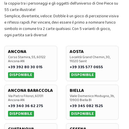
la coppia tra i personaggi e gli oggetti dell’universo di One Piece su
55 carte illustrate!
Semplice, divertente, veloce: Dobble è un gioco di percezione visiva
e riflessi rapidi. Per vincere, devi essere il primo a nominare l’unico
simbolo in comune tra 2 carte qualsiasi. Con 5 varianti di gioco,
ogni partita sarà diversa!
ANCONA
AOSTA
Corso Stamira, 55, 60122
Località Grand Chemin, 30,
Ancona AN
11020 Saint
+39 392 80 30 015
+39 335 577 0655
DISPONIBILE
DISPONIBILE
ANCONA BARACCOLA
BIELLA
Via Pietro Filonzi, 60131
Viale Domenico Modugno, 3b,
Ancona AN
13900 Biella BI
+39 340 36 62 275
+39 345 082 1525
DISPONIBILE
DISPONIBILE