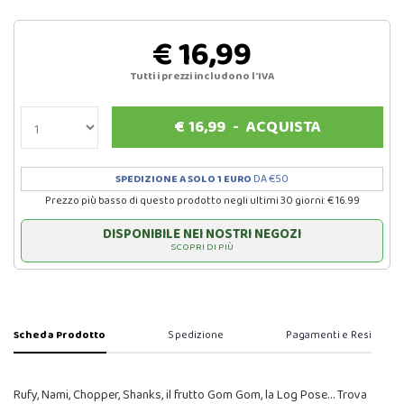
€ 16,99
Tutti i prezzi includono l'IVA
€
16,99
-
ACQUISTA
SPEDIZIONE A SOLO 1 EURO
DA €50
Prezzo più basso di questo prodotto negli ultimi 30 giorni: € 16.99
DISPONIBILE NEI NOSTRI NEGOZI
SCOPRI DI PIÙ
Scheda Prodotto
Spedizione
Pagamenti e Resi
Rufy, Nami, Chopper, Shanks, il frutto Gom Gom, la Log Pose… Trova