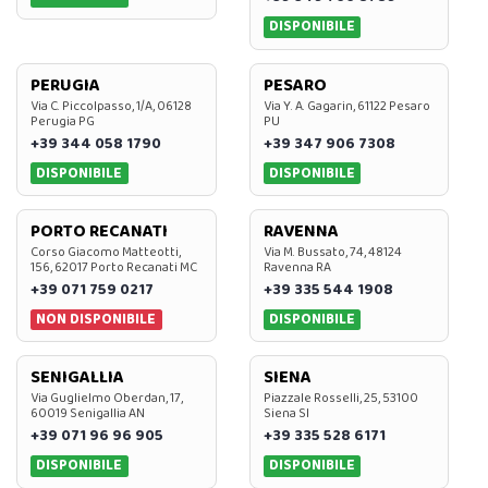
DISPONIBILE
PERUGIA
PESARO
Via C. Piccolpasso, 1/A, 06128
Via Y. A. Gagarin, 61122 Pesaro
Perugia PG
PU
+39 344 058 1790
+39 347 906 7308
DISPONIBILE
DISPONIBILE
PORTO RECANATI
RAVENNA
Corso Giacomo Matteotti,
Via M. Bussato, 74, 48124
156, 62017 Porto Recanati MC
Ravenna RA
+39 071 759 0217
+39 335 544 1908
NON DISPONIBILE
DISPONIBILE
SENIGALLIA
SIENA
Via Guglielmo Oberdan, 17,
Piazzale Rosselli, 25, 53100
60019 Senigallia AN
Siena SI
+39 071 96 96 905
+39 335 528 6171
DISPONIBILE
DISPONIBILE