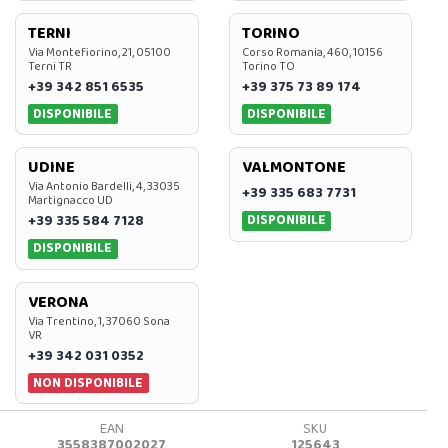
TERNI
TORINO
Via Montefiorino, 21, 05100
Corso Romania, 460, 10156
Terni TR
Torino TO
+39 342 851 6535
+39 375 73 89 174
DISPONIBILE
DISPONIBILE
UDINE
VALMONTONE
Via Antonio Bardelli, 4, 33035
+39 335 683 7731
Martignacco UD
DISPONIBILE
+39 335 584 7128
DISPONIBILE
VERONA
Via Trentino, 1, 37060 Sona
VR
+39 342 031 0352
NON DISPONIBILE
EAN
SKU
3558387002027
125643