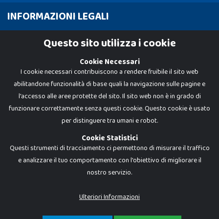
INFORMAZIONI LEGALI
Cookie Policy
Questo sito utilizza i cookie
Privacy Policy
Cookie Necessari
I cookie necessari contribuiscono a rendere fruibile il sito web
abilitandone funzionalità di base quali la navigazione sulle pagine e
l'accesso alle aree protette del sito. Il sito web non è in grado di
funzionare correttamente senza questi cookie. Questo cookie è usato
per distinguere tra umani e robot.
Cookie Statistici
Questi strumenti di tracciamento ci permettono di misurare il traffico
e analizzare il tuo comportamento con l'obiettivo di migliorare il
nostro servizio.
Dadi e Mattoncini è un brand di Giocabene Srl. Ogni riproduzione o utilizzo non
espressamente autorizzato è severamente vietato. Tutti i loghi, marchi,
brand elencati nel presente shop sono di proprietà dei rispettivi titolari.
I prezzi e le promozioni pubblicate potrebbero differire da quanto esposto in
Ulteriori Informazioni
negozio.
Giocabene Srl - via della Posta 8, 20123 Milano (MI)
P.IVA 02608090425 - REA AN201199 - C.S. 10.000 i.v.