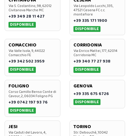
CIVITANOVA
CESENA
Via S. Costantino, 98, 62012
Via Leopoldo Lucchi, 335,
Civitanova Marche MC
47521 Cesena FC c.c.
montefiore
+39 349 28 11 427
+39 335 171 1900
DISPONIBILE
DISPONIBILE
COMACCHIO
CORRIDONIA
Via Valle Isola, 9, 44022
Via Enrico Mattei, 177, 62014
Comacchio FE
Corridonia MC
+39 342 502 3959
+39 340 77 27 938
DISPONIBILE
DISPONIBILE
FOLIGNO
GENOVA
Corso Camillo Benso Conte di
+39 335 675 6726
Cavour, 2, 06034 Foligno PG
DISPONIBILE
+39 0742 197 93 76
DISPONIBILE
JESI
TORINO
Via Caduti del Lavoro, 4,
Str. Debouchè, 10042