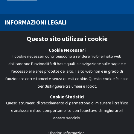
INFORMAZIONI LEGALI
Cookie Policy
Questo sito utilizza i cookie
Privacy Policy
Cookie Necessari
I cookie necessari contribuiscono a rendere fruibile il sito web
abilitandone funzionalità di base quali la navigazione sulle pagine e
l'accesso alle aree protette del sito. Il sito web non è in grado di
funzionare correttamente senza questi cookie. Questo cookie è usato
per distinguere tra umani e robot.
Cookie Statistici
Questi strumenti di tracciamento ci permettono di misurare il traffico
e analizzare il tuo comportamento con l'obiettivo di migliorare il
nostro servizio.
Dadi e Mattoncini è un brand di Giocabene Srl. Ogni riproduzione o utilizzo non
espressamente autorizzato è severamente vietato. Tutti i loghi, marchi,
brand elencati nel presente shop sono di proprietà dei rispettivi titolari.
I prezzi e le promozioni pubblicate potrebbero differire da quanto esposto in
Ulteriori Informazioni