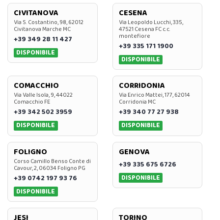
CIVITANOVA
CESENA
Via S. Costantino, 98, 62012
Via Leopoldo Lucchi, 335,
Civitanova Marche MC
47521 Cesena FC c.c.
montefiore
+39 349 28 11 427
+39 335 171 1900
DISPONIBILE
DISPONIBILE
COMACCHIO
CORRIDONIA
Via Valle Isola, 9, 44022
Via Enrico Mattei, 177, 62014
Comacchio FE
Corridonia MC
+39 342 502 3959
+39 340 77 27 938
DISPONIBILE
DISPONIBILE
FOLIGNO
GENOVA
Corso Camillo Benso Conte di
+39 335 675 6726
Cavour, 2, 06034 Foligno PG
DISPONIBILE
+39 0742 197 93 76
DISPONIBILE
JESI
TORINO