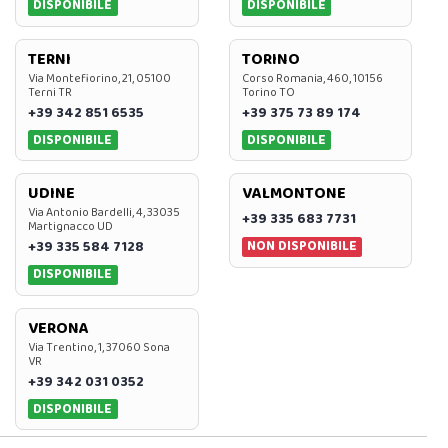
DISPONIBILE
DISPONIBILE
TERNI
TORINO
Via Montefiorino, 21, 05100
Corso Romania, 460, 10156
Terni TR
Torino TO
+39 342 851 6535
+39 375 73 89 174
DISPONIBILE
DISPONIBILE
UDINE
VALMONTONE
Via Antonio Bardelli, 4, 33035
+39 335 683 7731
Martignacco UD
NON DISPONIBILE
+39 335 584 7128
DISPONIBILE
VERONA
Via Trentino, 1, 37060 Sona
VR
+39 342 031 0352
DISPONIBILE