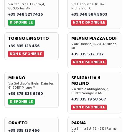
Via Caduti del Lavoro, 4,
Str. Debouchè, 10042
60035 Jesi AN
Nichelino TO
+39 348 521 7426
+39 348 584 5603
DISPONIBILE
NON DISPONIBILE
TORINO LINGOTTO
MILANO PIAZZA LODI
Viale Umbria, 16, 20137 Milano
+39 335 123 456
MI
NON DISPONIBILE
+39 335 532 3117
NON DISPONIBILE
MILANO
SENIGALLIA IL
MOLINO
Via Gottlieb Wilhelm Daimler,
61, 20151 Milano MI
Via Nicola Abbagnano, 7,
+39 375 833 6760
60019 Senigallia AN
+39 335 19 58 567
DISPONIBILE
NON DISPONIBILE
ORVIETO
PARMA
Via Emilia Est, 7B, 43121 Parma
+39 335 123 456