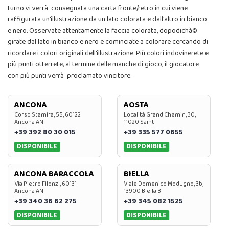
turno vi verrà consegnata una carta fronte/retro in cui viene
raffigurata un'illustrazione da un lato colorata e dall'altro in bianco
e nero. Osservate attentamente la faccia colorata, dopodichà©
girate dal lato in bianco e nero e cominciate a colorare cercando di
ricordare i colori originali dell'illustrazione. Più colori indovinerete e
più punti otterrete, al termine delle manche di gioco, il giocatore
con più punti verrà proclamato vincitore.
ANCONA
AOSTA
Corso Stamira, 55, 60122
Località Grand Chemin, 30,
Ancona AN
11020 Saint
+39 392 80 30 015
+39 335 577 0655
DISPONIBILE
DISPONIBILE
ANCONA BARACCOLA
BIELLA
Via Pietro Filonzi, 60131
Viale Domenico Modugno, 3b,
Ancona AN
13900 Biella BI
+39 340 36 62 275
+39 345 082 1525
DISPONIBILE
DISPONIBILE