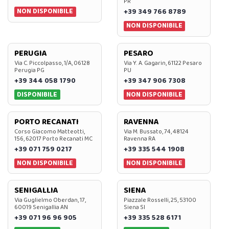
PR
NON DISPONIBILE
+39 349 766 8789
NON DISPONIBILE
PERUGIA
PESARO
Via C. Piccolpasso, 1/A, 06128
Via Y. A. Gagarin, 61122 Pesaro
Perugia PG
PU
+39 344 058 1790
+39 347 906 7308
DISPONIBILE
NON DISPONIBILE
PORTO RECANATI
RAVENNA
Corso Giacomo Matteotti,
Via M. Bussato, 74, 48124
156, 62017 Porto Recanati MC
Ravenna RA
+39 071 759 0217
+39 335 544 1908
NON DISPONIBILE
NON DISPONIBILE
SENIGALLIA
SIENA
Via Guglielmo Oberdan, 17,
Piazzale Rosselli, 25, 53100
60019 Senigallia AN
Siena SI
+39 071 96 96 905
+39 335 528 6171