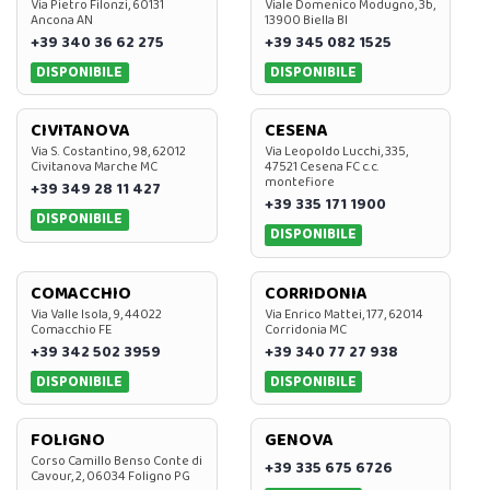
Via Pietro Filonzi, 60131
Viale Domenico Modugno, 3b,
Ancona AN
13900 Biella BI
+39 340 36 62 275
+39 345 082 1525
DISPONIBILE
DISPONIBILE
CIVITANOVA
CESENA
Via S. Costantino, 98, 62012
Via Leopoldo Lucchi, 335,
Civitanova Marche MC
47521 Cesena FC c.c.
montefiore
+39 349 28 11 427
+39 335 171 1900
DISPONIBILE
DISPONIBILE
COMACCHIO
CORRIDONIA
Via Valle Isola, 9, 44022
Via Enrico Mattei, 177, 62014
Comacchio FE
Corridonia MC
+39 342 502 3959
+39 340 77 27 938
DISPONIBILE
DISPONIBILE
FOLIGNO
GENOVA
Corso Camillo Benso Conte di
+39 335 675 6726
Cavour, 2, 06034 Foligno PG