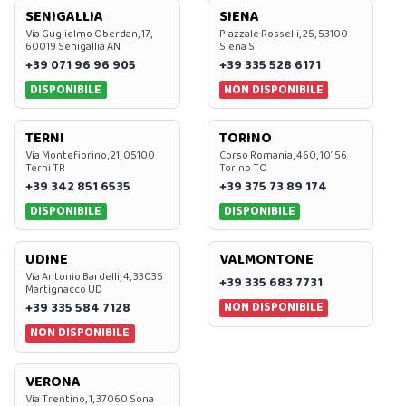
SENIGALLIA
SIENA
Via Guglielmo Oberdan, 17,
Piazzale Rosselli, 25, 53100
60019 Senigallia AN
Siena SI
+39 071 96 96 905
+39 335 528 6171
DISPONIBILE
NON DISPONIBILE
TERNI
TORINO
Via Montefiorino, 21, 05100
Corso Romania, 460, 10156
Terni TR
Torino TO
+39 342 851 6535
+39 375 73 89 174
DISPONIBILE
DISPONIBILE
UDINE
VALMONTONE
Via Antonio Bardelli, 4, 33035
+39 335 683 7731
Martignacco UD
NON DISPONIBILE
+39 335 584 7128
NON DISPONIBILE
VERONA
Via Trentino, 1, 37060 Sona