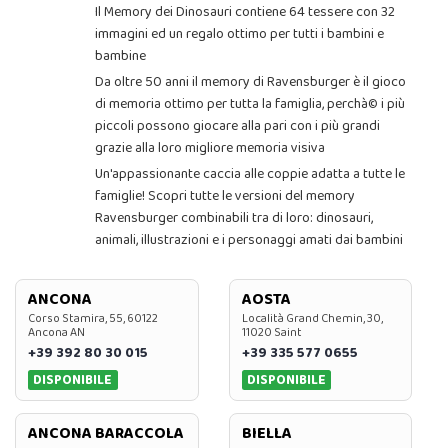
Il Memory dei Dinosauri contiene 64 tessere con 32
immagini ed un regalo ottimo per tutti i bambini e
bambine
Da oltre 50 anni il memory di Ravensburger è il gioco
di memoria ottimo per tutta la famiglia, perchà© i più
piccoli possono giocare alla pari con i più grandi
grazie alla loro migliore memoria visiva
Un'appassionante caccia alle coppie adatta a tutte le
famiglie! Scopri tutte le versioni del memory
Ravensburger combinabili tra di loro: dinosauri,
animali, illustrazioni e i personaggi amati dai bambini
ANCONA
AOSTA
Corso Stamira, 55, 60122
Località Grand Chemin, 30,
Ancona AN
11020 Saint
+39 392 80 30 015
+39 335 577 0655
DISPONIBILE
DISPONIBILE
ANCONA BARACCOLA
BIELLA