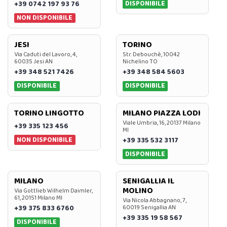
DISPONIBILE
+39 0742 197 93 76
NON DISPONIBILE
JESI
TORINO
Via Caduti del Lavoro, 4,
Str. Debouchè, 10042
60035 Jesi AN
Nichelino TO
+39 348 521 7426
+39 348 584 5603
DISPONIBILE
DISPONIBILE
TORINO LINGOTTO
MILANO PIAZZA LODI
Viale Umbria, 16, 20137 Milano
+39 335 123 456
MI
NON DISPONIBILE
+39 335 532 3117
DISPONIBILE
MILANO
SENIGALLIA IL
MOLINO
Via Gottlieb Wilhelm Daimler,
61, 20151 Milano MI
Via Nicola Abbagnano, 7,
+39 375 833 6760
60019 Senigallia AN
+39 335 19 58 567
DISPONIBILE