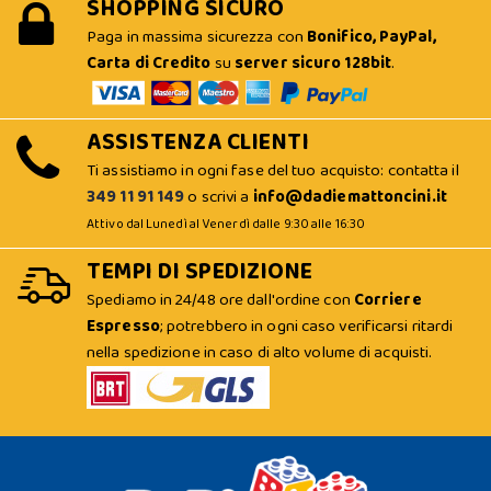
SHOPPING SICURO
Paga in massima sicurezza con
Bonifico, PayPal,
Carta di Credito
su
server sicuro 128bit
.
ASSISTENZA CLIENTI
Ti assistiamo in ogni fase del tuo acquisto: contatta il
349 11 91 149
o scrivi a
info@dadiemattoncini.it
Attivo dal Lunedì al Venerdì dalle 9:30 alle 16:30
TEMPI DI SPEDIZIONE
Spediamo in 24/48 ore dall'ordine con
Corriere
Espresso
; potrebbero in ogni caso verificarsi ritardi
nella spedizione in caso di alto volume di acquisti.