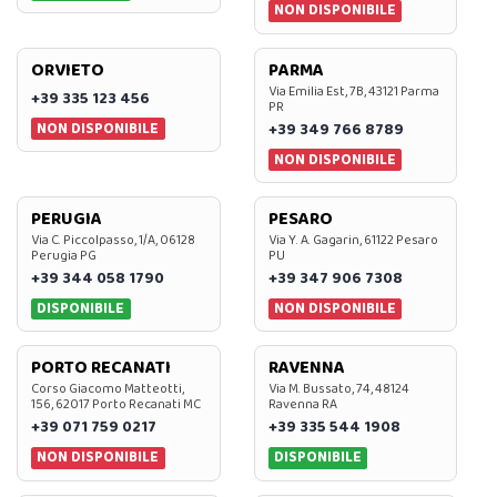
NON DISPONIBILE
ORVIETO
PARMA
Via Emilia Est, 7B, 43121 Parma
+39 335 123 456
PR
NON DISPONIBILE
+39 349 766 8789
NON DISPONIBILE
PERUGIA
PESARO
Via C. Piccolpasso, 1/A, 06128
Via Y. A. Gagarin, 61122 Pesaro
Perugia PG
PU
+39 344 058 1790
+39 347 906 7308
DISPONIBILE
NON DISPONIBILE
PORTO RECANATI
RAVENNA
Corso Giacomo Matteotti,
Via M. Bussato, 74, 48124
156, 62017 Porto Recanati MC
Ravenna RA
+39 071 759 0217
+39 335 544 1908
NON DISPONIBILE
DISPONIBILE