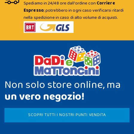
Spediamo in 24/48 ore dall'ordine con
Corriere
Espresso
; potrebbero in ogni caso verificarsi ritardi
nella spedizione in caso di alto volume di acquisti.
Non solo store online, ma
un vero negozio!
SCOPRI TUTTI I NOSTRI PUNTI VENDITA