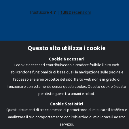
Questo sito utilizza i cookie
Cookie Necessari
Dadi e Mattoncini è un brand di Giocabene Srl. Ogni riproduzione o utilizzo non
espressamente autorizzato è severamente vietato. Tutti i loghi, marchi,
I cookie necessari contribuiscono a rendere fruibile il sito web
brand elencati nel presente shop sono di proprietà dei rispettivi titolari.
abilitandone funzionalità di base quali la navigazione sulle pagine e
I prezzi e le promozioni pubblicate potrebbero differire da quanto esposto in
negozio.
l'accesso alle aree protette del sito. Il sito web non è in grado di
Giocabene Srl - via della Posta 8, 20123 Milano (MI)
funzionare correttamente senza questi cookie. Questo cookie è usato
P.IVA 02608090425 - REA AN201199 - C.S. 10.000 i.v.
per distinguere tra umani e robot.
Cookie Statistici
Questi strumenti di tracciamento ci permettono di misurare il traffico e
analizzare il tuo comportamento con l'obiettivo di migliorare il nostro
servizio.