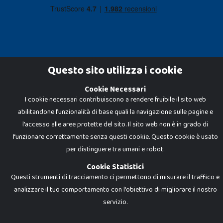
Questo sito utilizza i cookie
Cookie Necessari
Dadi e Mattoncini è un brand di Giocabene Srl. Ogni riproduzione o utilizzo non
I cookie necessari contribuiscono a rendere fruibile il sito web
espressamente autorizzato è severamente vietato. Tutti i loghi, marchi,
brand elencati nel presente shop sono di proprietà dei rispettivi titolari.
abilitandone funzionalità di base quali la navigazione sulle pagine e
I prezzi e le promozioni pubblicate potrebbero differire da quanto esposto in
negozio.
l'accesso alle aree protette del sito. Il sito web non è in grado di
Giocabene Srl - via della Posta 8, 20123 Milano (MI)
funzionare correttamente senza questi cookie. Questo cookie è usato
P.IVA 02608090425 - REA AN201199 - C.S. 10.000 i.v.
per distinguere tra umani e robot.
Cookie Statistici
Questi strumenti di tracciamento ci permettono di misurare il traffico e
analizzare il tuo comportamento con l'obiettivo di migliorare il nostro
servizio.