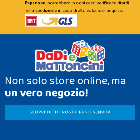
Espresso
; potrebbero in ogni caso verificarsi ritardi
nella spedizione in caso di alto volume di acquisti.
Non solo store online, ma
un vero negozio!
SCOPRI TUTTI I NOSTRI PUNTI VENDITA