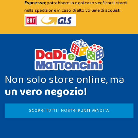
Espresso
; potrebbero in ogni caso verificarsi ritardi
nella spedizione in caso di alto volume di acquisti.
Non solo store online, ma
un vero negozio!
SCOPRI TUTTI I NOSTRI PUNTI VENDITA