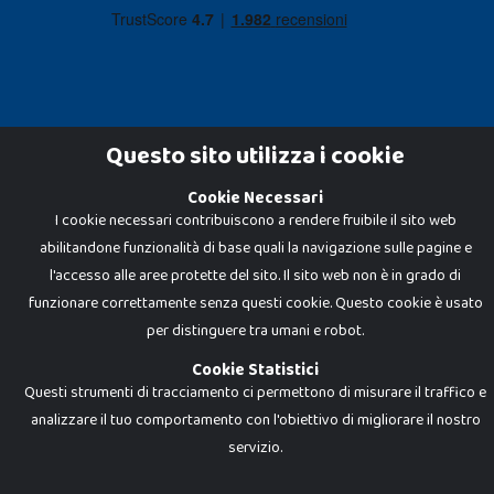
Questo sito utilizza i cookie
Cookie Necessari
Dadi e Mattoncini è un brand di Giocabene Srl. Ogni riproduzione o utilizzo non
I cookie necessari contribuiscono a rendere fruibile il sito web
espressamente autorizzato è severamente vietato. Tutti i loghi, marchi,
brand elencati nel presente shop sono di proprietà dei rispettivi titolari.
abilitandone funzionalità di base quali la navigazione sulle pagine e
I prezzi e le promozioni pubblicate potrebbero differire da quanto esposto in
negozio.
l'accesso alle aree protette del sito. Il sito web non è in grado di
Giocabene Srl - via della Posta 8, 20123 Milano (MI)
funzionare correttamente senza questi cookie. Questo cookie è usato
P.IVA 02608090425 - REA AN201199 - C.S. 10.000 i.v.
per distinguere tra umani e robot.
Cookie Statistici
Questi strumenti di tracciamento ci permettono di misurare il traffico e
analizzare il tuo comportamento con l'obiettivo di migliorare il nostro
servizio.