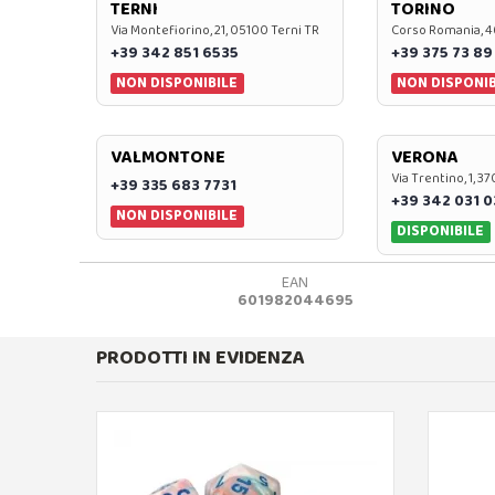
TERNI
TORINO
Via Montefiorino, 21, 05100 Terni TR
Corso Romania, 4
+39 342 851 6535
+39 375 73 89
NON DISPONIBILE
NON DISPONIB
VALMONTONE
VERONA
Via Trentino, 1, 
+39 335 683 7731
+39 342 031 
NON DISPONIBILE
DISPONIBILE
EAN
601982044695
PRODOTTI IN EVIDENZA