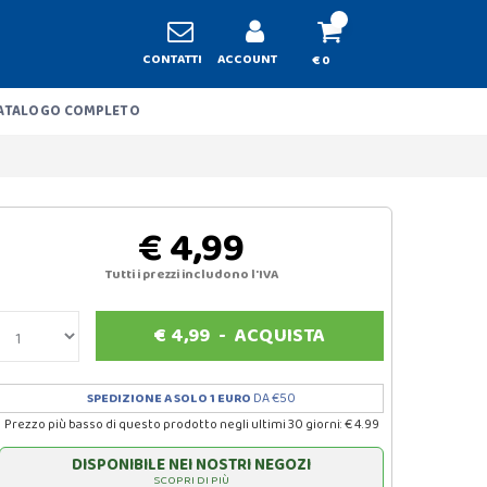
CONTATTI
ACCOUNT
€ 0
ATALOGO COMPLETO
€ 4,99
Tutti i prezzi includono l'IVA
€
4,99
-
ACQUISTA
SPEDIZIONE A SOLO 1 EURO
DA €50
Prezzo più basso di questo prodotto negli ultimi 30 giorni: € 4.99
DISPONIBILE NEI NOSTRI NEGOZI
SCOPRI DI PIÙ