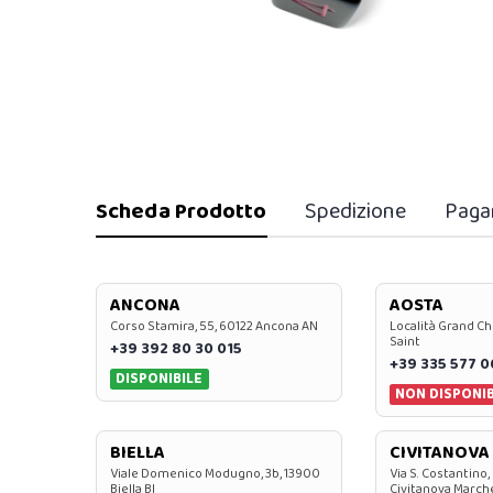
Scheda Prodotto
Spedizione
Paga
ANCONA
AOSTA
Corso Stamira, 55, 60122 Ancona AN
Località Grand Ch
Saint
+39 392 80 30 015
+39 335 577 
DISPONIBILE
NON DISPONIB
BIELLA
CIVITANOVA
Viale Domenico Modugno, 3b, 13900
Via S. Costantino,
Biella BI
Civitanova March