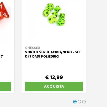
CHESSEX
CHES
VORTEX VERDE ACIDO/NERO - SET
GLITT
 7
DI 7 DADI POLIEDRICI
DI 7 
€ 12,99
ACQUISTA