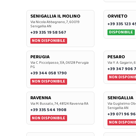
SENIGALLIA IL MOLINO
ORVIETO
Via Nicola Abbagnano, 7, 60019
+39 335 123 4
Senigallia AN
DISPONIBILE
+39 335 19 58 567
NON DISPONIBILE
PERUGIA
PESARO
Via C. Piccolpasso, 1/A, 06128 Perugia
Via Y. A. Gagarin,
PG
+39 347 906 
+39 344 058 1790
NON DISPONIB
NON DISPONIBILE
RAVENNA
SENIGALLIA
Via M. Bussato, 74, 48124 Ravenna RA
Via Guglielmo Obe
Senigallia AN
+39 335 544 1908
+39 071 96 96
NON DISPONIBILE
NON DISPONIB