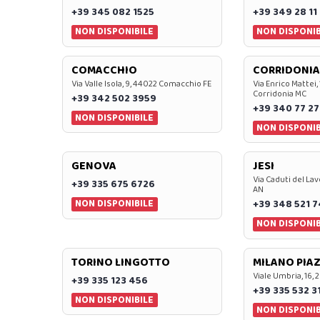
+39 345 082 1525
+39 349 28 11
NON DISPONIBILE
NON DISPONIB
COMACCHIO
CORRIDONIA
Via Valle Isola, 9, 44022 Comacchio FE
Via Enrico Mattei,
Corridonia MC
+39 342 502 3959
+39 340 77 27
NON DISPONIBILE
NON DISPONIB
GENOVA
JESI
Via Caduti del Lav
+39 335 675 6726
AN
NON DISPONIBILE
+39 348 521 
NON DISPONIB
TORINO LINGOTTO
MILANO PIAZ
Viale Umbria, 16, 
+39 335 123 456
+39 335 532 3
NON DISPONIBILE
NON DISPONIB