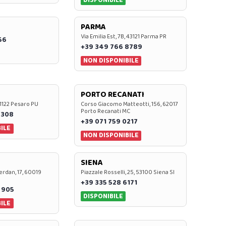
PARMA
Via Emilia Est, 7B, 43121 Parma PR
56
+39 349 766 8789
NON DISPONIBILE
PORTO RECANATI
 61122 Pesaro PU
Corso Giacomo Matteotti, 156, 62017
Porto Recanati MC
7308
+39 071 759 0217
ILE
NON DISPONIBILE
SIENA
rdan, 17, 60019
Piazzale Rosselli, 25, 53100 Siena SI
+39 335 528 6171
 905
DISPONIBILE
ILE