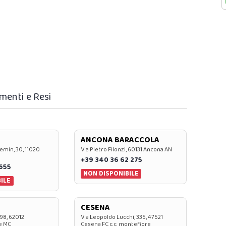
menti e Resi
ANCONA BARACCOLA
emin, 30, 11020
Via Pietro Filonzi, 60131 Ancona AN
+39 340 36 62 275
0655
NON DISPONIBILE
ILE
CESENA
 98, 62012
Via Leopoldo Lucchi, 335, 47521
e MC
Cesena FC c.c. montefiore