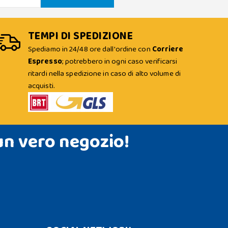
TEMPI DI SPEDIZIONE
Spediamo in 24/48 ore dall'ordine con
Corriere
Espresso
; potrebbero in ogni caso verificarsi
ritardi nella spedizione in caso di alto volume di
acquisti.
un vero negozio!