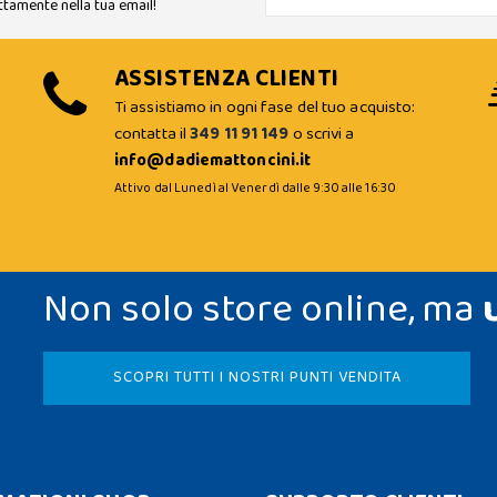
ttamente nella tua email!
ASSISTENZA CLIENTI
Ti assistiamo in ogni fase del tuo acquisto:
contatta il
349 11 91 149
o scrivi a
info@dadiemattoncini.it
Attivo dal Lunedì al Venerdì dalle 9:30 alle 16:30
Non solo store online, ma
SCOPRI TUTTI I NOSTRI PUNTI VENDITA