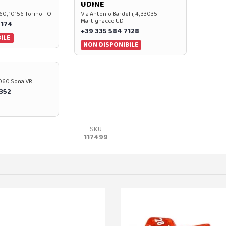
UDINE
60, 10156 Torino TO
Via Antonio Bardelli, 4, 33035
Martignacco UD
 174
+39 335 584 7128
ILE
NON DISPONIBILE
37060 Sona VR
0352
SKU
117499