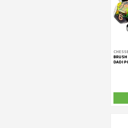
CHESS
BRUSH 
DADI P