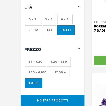
ETÀ
0 - 2
3 - 5
6 - 8
CHESS
BOREAL
9 - 12
13+
TUTTI
7 DADI
PREZZO
€1 - €20
€20 - €50
€50 - €100
€100 +
TUTTI
MOSTRA PRODOTTI