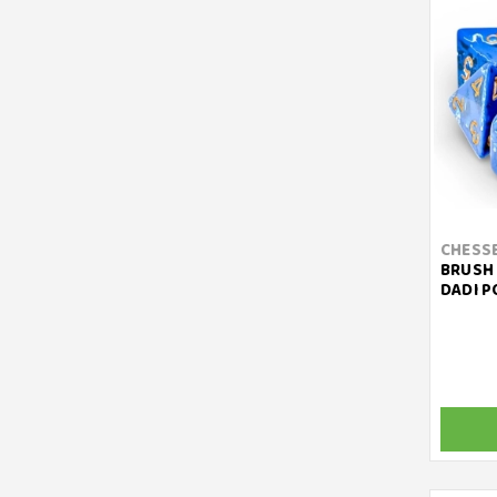
CHESS
BRUSH 
DADI P