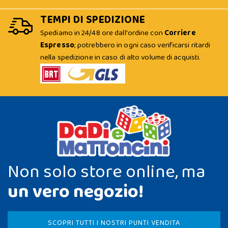
TEMPI DI SPEDIZIONE
Spediamo in 24/48 ore dall'ordine con
Corriere
Espresso
; potrebbero in ogni caso verificarsi ritardi
nella spedizione in caso di alto volume di acquisti.
Non solo store online, ma
un vero negozio!
SCOPRI TUTTI I NOSTRI PUNTI VENDITA