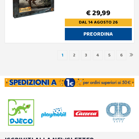
€ 29,99
DAL 14 AGOSTO 26
PREORDINA
1
2
3
4
5
6