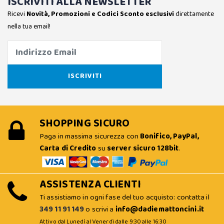
ISCRIVITI ALLA NEWSLETTER
Ricevi
Novità, Promozioni e Codici Sconto esclusivi
direttamente
nella tua email!
SHOPPING SICURO
Paga in massima sicurezza con
Bonifico, PayPal,
Carta di Credito
su
server sicuro 128bit
.
ASSISTENZA CLIENTI
Ti assistiamo in ogni fase del tuo acquisto: contatta il
349 11 91 149
o scrivi a
info@dadiemattoncini.it
Attivo dal Lunedì al Venerdì dalle 9:30 alle 16:30