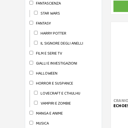
DEVIR
FANTASCIENZA
DJECO
STAR WARS
CLASSIC GAMES
FANTASY
PLAYING CARDS
HARRY POTTER
DRACOMACA
IL SIGNORE DEGLI ANELLI
DV GAMES
FILM E SERIE TV
BANG!
GIALLI E INVESTIGAZIONI
EPOCH
HALLOWEEN
SUPER MARIO GAMES
HORROR E SUSPANCE
FUN 2 GIVE
LOVECRAFT E CTHULHU
GAMES WORKSHOP
CRANIO
VAMPIRI E ZOMBIE
ECHOES
GATEONGAMES
MANGA E ANIME
GHENOS GAMES
MUSICA