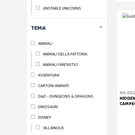
UNSTABLE UNICORNS
ZOMBICIDE
TEMA
BLACKSANDS GAMES
BS TOYS
ANIMALI
CHESSEX
ANIMALI DELLA FATTORIA
SET DI 7 DADI POLIEDRICI
ANIMALI FANTASTICI
CLEMENTONI
AVVENTURA
CARTE SAPIENTINO
CARTONI ANIMATI
CRANIO CREATIONS
MS EDI
D&D - DUNGEONS & DRAGONS
HIDDEN
PYN SLEEVES
CAMPE
DINOSAURI
CREATIVAMENTE
DISNEY
DAL NEGRO
VILLAINOUS