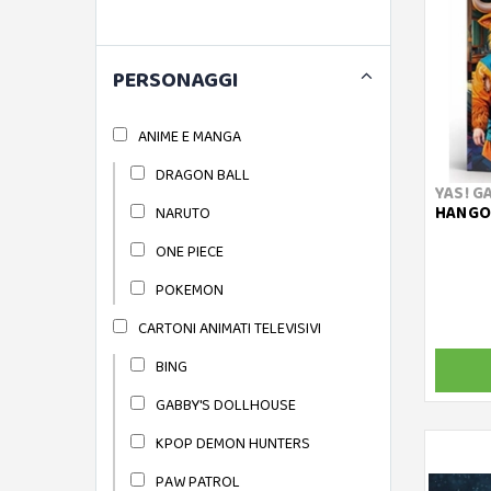
PERSONAGGI
ANIME E MANGA
DRAGON BALL
YAS! G
HANGO
NARUTO
ONE PIECE
POKEMON
CARTONI ANIMATI TELEVISIVI
BING
GABBY'S DOLLHOUSE
KPOP DEMON HUNTERS
PAW PATROL