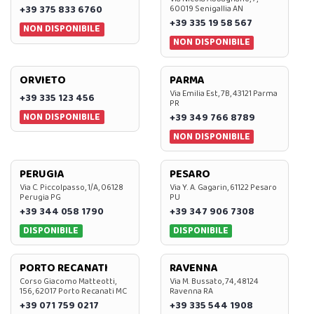
+39 375 833 6760
60019 Senigallia AN
+39 335 19 58 567
NON DISPONIBILE
NON DISPONIBILE
ORVIETO
PARMA
Via Emilia Est, 7B, 43121 Parma
+39 335 123 456
PR
NON DISPONIBILE
+39 349 766 8789
NON DISPONIBILE
PERUGIA
PESARO
Via C. Piccolpasso, 1/A, 06128
Via Y. A. Gagarin, 61122 Pesaro
Perugia PG
PU
+39 344 058 1790
+39 347 906 7308
DISPONIBILE
DISPONIBILE
PORTO RECANATI
RAVENNA
Corso Giacomo Matteotti,
Via M. Bussato, 74, 48124
156, 62017 Porto Recanati MC
Ravenna RA
+39 071 759 0217
+39 335 544 1908