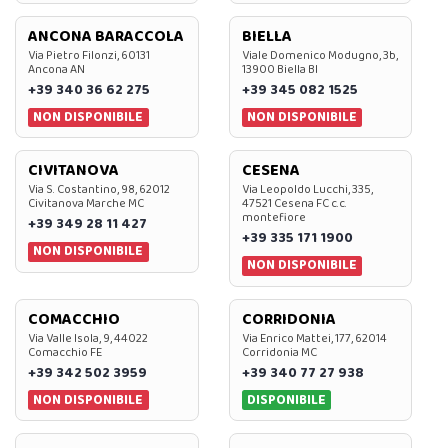
ANCONA BARACCOLA
BIELLA
Via Pietro Filonzi, 60131
Viale Domenico Modugno, 3b,
Ancona AN
13900 Biella BI
+39 340 36 62 275
+39 345 082 1525
NON DISPONIBILE
NON DISPONIBILE
CIVITANOVA
CESENA
Via S. Costantino, 98, 62012
Via Leopoldo Lucchi, 335,
Civitanova Marche MC
47521 Cesena FC c.c.
montefiore
+39 349 28 11 427
+39 335 171 1900
NON DISPONIBILE
NON DISPONIBILE
COMACCHIO
CORRIDONIA
Via Valle Isola, 9, 44022
Via Enrico Mattei, 177, 62014
Comacchio FE
Corridonia MC
+39 342 502 3959
+39 340 77 27 938
NON DISPONIBILE
DISPONIBILE