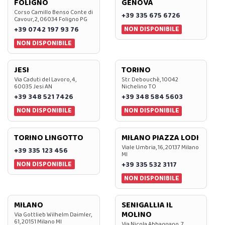
FOLIGNO
GENOVA
Corso Camillo Benso Conte di
+39 335 675 6726
Cavour, 2, 06034 Foligno PG
NON DISPONIBILE
+39 0742 197 93 76
NON DISPONIBILE
JESI
TORINO
Via Caduti del Lavoro, 4,
Str. Debouchè, 10042
60035 Jesi AN
Nichelino TO
+39 348 521 7426
+39 348 584 5603
NON DISPONIBILE
NON DISPONIBILE
TORINO LINGOTTO
MILANO PIAZZA LODI
Viale Umbria, 16, 20137 Milano
+39 335 123 456
MI
NON DISPONIBILE
+39 335 532 3117
NON DISPONIBILE
MILANO
SENIGALLIA IL
MOLINO
Via Gottlieb Wilhelm Daimler,
61, 20151 Milano MI
Via Nicola Abbagnano, 7,