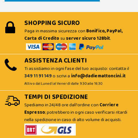
SHOPPING SICURO
Paga in massima sicurezza con
Bonifico, PayPal,
Carta di Credito
su
server sicuro 128bit
.
ASSISTENZA CLIENTI
Ti assistiamo in ogni fase del tuo acquisto: contatta il
349 11 91 149
o scrivi a
info@dadiemattoncini.it
Attivo dal Lunedì al Venerdì dalle 9:30 alle 16:30
TEMPI DI SPEDIZIONE
Spediamo in 24/48 ore dall'ordine con
Corriere
Espresso
; potrebbero in ogni caso verificarsi ritardi
nella spedizione in caso di alto volume di acquisti.