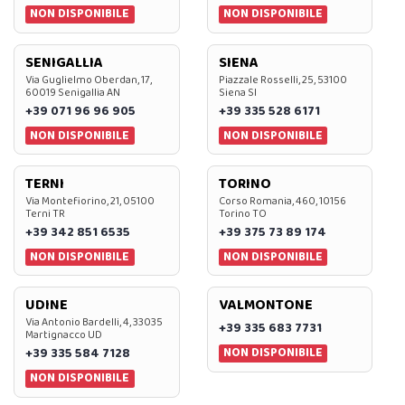
NON DISPONIBILE
NON DISPONIBILE
SENIGALLIA
SIENA
Via Guglielmo Oberdan, 17,
Piazzale Rosselli, 25, 53100
60019 Senigallia AN
Siena SI
+39 071 96 96 905
+39 335 528 6171
NON DISPONIBILE
NON DISPONIBILE
TERNI
TORINO
Via Montefiorino, 21, 05100
Corso Romania, 460, 10156
Terni TR
Torino TO
+39 342 851 6535
+39 375 73 89 174
NON DISPONIBILE
NON DISPONIBILE
UDINE
VALMONTONE
Via Antonio Bardelli, 4, 33035
+39 335 683 7731
Martignacco UD
NON DISPONIBILE
+39 335 584 7128
NON DISPONIBILE