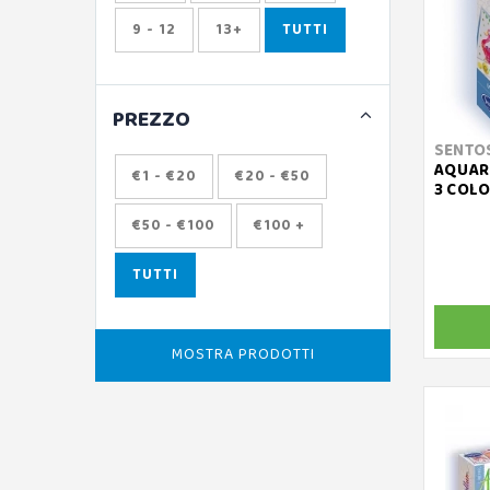
9 - 12
13+
TUTTI
PREZZO
SENTO
AQUARE
€1 - €20
€20 - €50
3 COLO
€50 - €100
€100 +
TUTTI
MOSTRA PRODOTTI