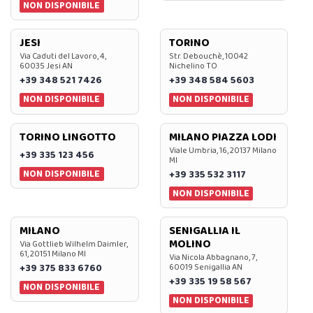
NON DISPONIBILE
JESI
TORINO
Via Caduti del Lavoro, 4,
Str. Debouchè, 10042
60035 Jesi AN
Nichelino TO
+39 348 521 7426
+39 348 584 5603
NON DISPONIBILE
NON DISPONIBILE
TORINO LINGOTTO
MILANO PIAZZA LODI
Viale Umbria, 16, 20137 Milano
+39 335 123 456
MI
NON DISPONIBILE
+39 335 532 3117
NON DISPONIBILE
MILANO
SENIGALLIA IL
MOLINO
Via Gottlieb Wilhelm Daimler,
61, 20151 Milano MI
Via Nicola Abbagnano, 7,
+39 375 833 6760
60019 Senigallia AN
+39 335 19 58 567
NON DISPONIBILE
NON DISPONIBILE