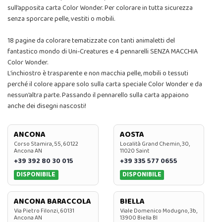
sull’apposita carta Color Wonder. Per colorare in tutta sicurezza
senza sporcare pelle, vestiti o mobili.
18 pagine da colorare tematizzate con tanti animaletti del
fantastico mondo di Uni-Creatures e 4 pennarelli SENZA MACCHIA
Color Wonder.
L’inchiostro è trasparente e non macchia pelle, mobili o tessuti
perché il colore appare solo sulla carta speciale Color Wonder e da
nessun’altra parte. Passando il pennarello sulla carta appaiono
anche dei disegni nascosti!
ANCONA
AOSTA
Corso Stamira, 55, 60122
Località Grand Chemin, 30,
Ancona AN
11020 Saint
+39 392 80 30 015
+39 335 577 0655
DISPONIBILE
DISPONIBILE
ANCONA BARACCOLA
BIELLA
Via Pietro Filonzi, 60131
Viale Domenico Modugno, 3b,
Ancona AN
13900 Biella BI