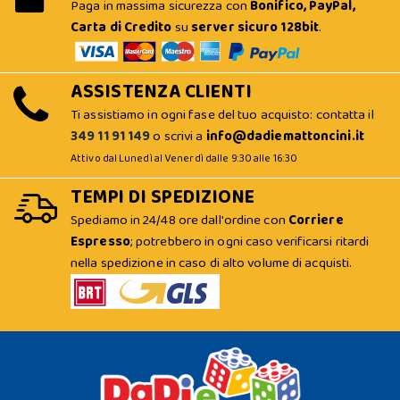
Paga in massima sicurezza con
Bonifico, PayPal,
Carta di Credito
su
server sicuro 128bit
.
ASSISTENZA CLIENTI
Ti assistiamo in ogni fase del tuo acquisto: contatta il
349 11 91 149
o scrivi a
info@dadiemattoncini.it
Attivo dal Lunedì al Venerdì dalle 9:30 alle 16:30
TEMPI DI SPEDIZIONE
Spediamo in 24/48 ore dall'ordine con
Corriere
Espresso
; potrebbero in ogni caso verificarsi ritardi
nella spedizione in caso di alto volume di acquisti.