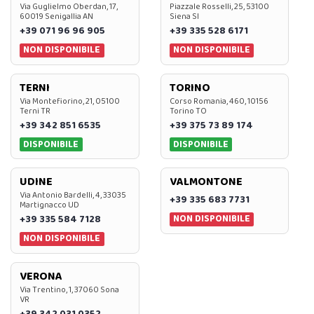
Via Guglielmo Oberdan, 17,
Piazzale Rosselli, 25, 53100
60019 Senigallia AN
Siena SI
+39 071 96 96 905
+39 335 528 6171
NON DISPONIBILE
NON DISPONIBILE
TERNI
TORINO
Via Montefiorino, 21, 05100
Corso Romania, 460, 10156
Terni TR
Torino TO
+39 342 851 6535
+39 375 73 89 174
DISPONIBILE
DISPONIBILE
UDINE
VALMONTONE
Via Antonio Bardelli, 4, 33035
+39 335 683 7731
Martignacco UD
NON DISPONIBILE
+39 335 584 7128
NON DISPONIBILE
VERONA
Via Trentino, 1, 37060 Sona
VR
+39 342 031 0352