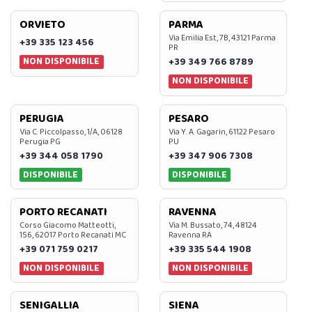
ORVIETO
PARMA
Via Emilia Est, 7B, 43121 Parma
+39 335 123 456
PR
NON DISPONIBILE
+39 349 766 8789
NON DISPONIBILE
PERUGIA
PESARO
Via C. Piccolpasso, 1/A, 06128
Via Y. A. Gagarin, 61122 Pesaro
Perugia PG
PU
+39 344 058 1790
+39 347 906 7308
DISPONIBILE
DISPONIBILE
PORTO RECANATI
RAVENNA
Corso Giacomo Matteotti,
Via M. Bussato, 74, 48124
156, 62017 Porto Recanati MC
Ravenna RA
+39 071 759 0217
+39 335 544 1908
NON DISPONIBILE
NON DISPONIBILE
SENIGALLIA
SIENA