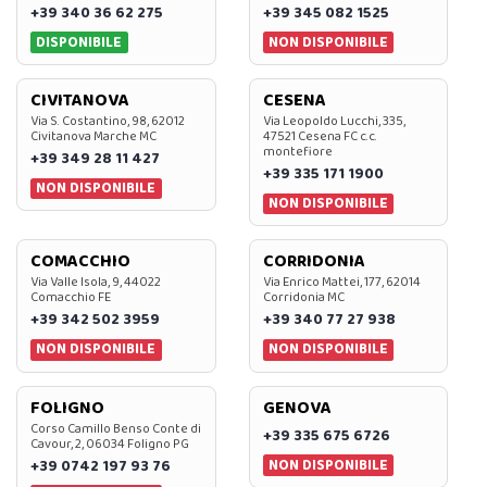
+39 340 36 62 275
+39 345 082 1525
DISPONIBILE
NON DISPONIBILE
CIVITANOVA
CESENA
Via S. Costantino, 98, 62012
Via Leopoldo Lucchi, 335,
Civitanova Marche MC
47521 Cesena FC c.c.
montefiore
+39 349 28 11 427
+39 335 171 1900
NON DISPONIBILE
NON DISPONIBILE
COMACCHIO
CORRIDONIA
Via Valle Isola, 9, 44022
Via Enrico Mattei, 177, 62014
Comacchio FE
Corridonia MC
+39 342 502 3959
+39 340 77 27 938
NON DISPONIBILE
NON DISPONIBILE
FOLIGNO
GENOVA
Corso Camillo Benso Conte di
+39 335 675 6726
Cavour, 2, 06034 Foligno PG
NON DISPONIBILE
+39 0742 197 93 76