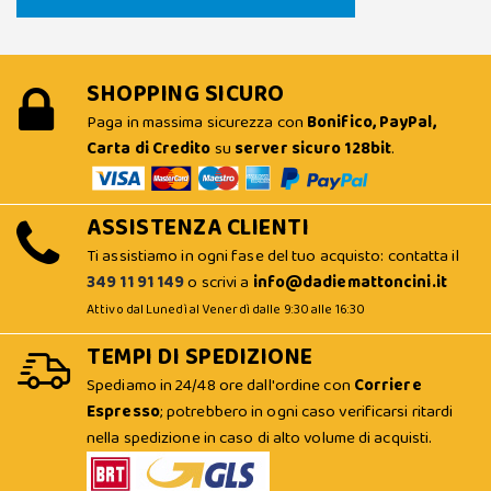
SHOPPING SICURO
Paga in massima sicurezza con
Bonifico, PayPal,
Carta di Credito
su
server sicuro 128bit
.
ASSISTENZA CLIENTI
Ti assistiamo in ogni fase del tuo acquisto: contatta il
349 11 91 149
o scrivi a
info@dadiemattoncini.it
Attivo dal Lunedì al Venerdì dalle 9:30 alle 16:30
TEMPI DI SPEDIZIONE
Spediamo in 24/48 ore dall'ordine con
Corriere
Espresso
; potrebbero in ogni caso verificarsi ritardi
nella spedizione in caso di alto volume di acquisti.