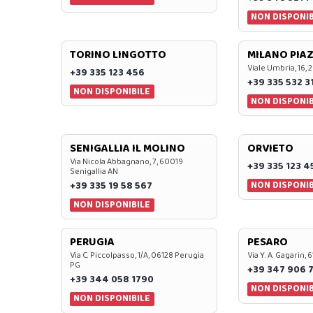
NON DISPONIB
TORINO LINGOTTO
MILANO PIAZ
Viale Umbria, 16, 
+39 335 123 456
+39 335 532 3
NON DISPONIBILE
NON DISPONIB
SENIGALLIA IL MOLINO
ORVIETO
Via Nicola Abbagnano, 7, 60019
+39 335 123 4
Senigallia AN
NON DISPONIB
+39 335 19 58 567
NON DISPONIBILE
PERUGIA
PESARO
Via C. Piccolpasso, 1/A, 06128 Perugia
Via Y. A. Gagarin,
PG
+39 347 906 
+39 344 058 1790
NON DISPONIB
NON DISPONIBILE