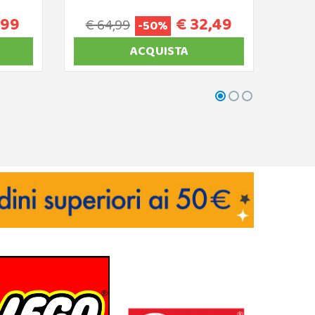
,99
€ 32,49
€ 64,99
€
-50%
ACQUISTA