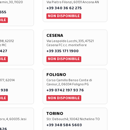
emin, 30, 11020
Via Pietro Filonzi, 60131 Ancona AN
+39 340 36 62 275
0655
NON DISPONIBILE
ILE
CESENA
 98, 62012
Via Leopoldo Lucchi, 335, 47521
e MC
Cesena FC c.c. montefiore
 427
+39 335 171 1900
ILE
NON DISPONIBILE
FOLIGNO
 177, 62014
Corso Camillo Benso Conte di
Cavour, 2, 06034 Foligno PG
 938
+39 0742 197 93 76
ILE
NON DISPONIBILE
TORINO
oro, 4, 60035 Jesi
Str. Debouchè, 10042 Nichelino TO
+39 348 584 5603
7426