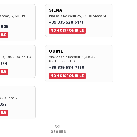
SIENA
rdan, 17, 60019
Piazzale Rosselli, 25, 53100 Siena SI
+39 335 528 6171
 905
NON DISPONIBILE
ILE
UDINE
60, 10156 Torino TO
Via Antonio Bardelli, 4, 33035
Martignacco UD
 174
+39 335 584 7128
ILE
NON DISPONIBILE
37060 Sona VR
0352
ILE
SKU
070653