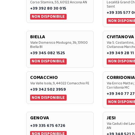
Corso Stamira, 55, 60122 Ancona AN
Località Grand Ch
Saint
+39 392 80 30 015
+39 335 577 
NON DISPONIBILE
NON DISPONIB
BIELLA
CIVITANOVA
Viale Domenico Modugno, 3b, 13900
Via S. Costantino,
Biella BI
Civitanova March
+39 345 082 1525
+39 349 28 11
NON DISPONIBILE
NON DISPONIB
COMACCHIO
CORRIDONIA
Via Valle Isola, 9, 44022 Comacchio FE
Via Enrico Mattei,
Corridonia MC
+39 342 502 3959
+39 340 77 27
NON DISPONIBILE
NON DISPONIB
GENOVA
JESI
Via Caduti del Lav
+39 335 675 6726
AN
NON DISPONIBILE
+39 348 521 