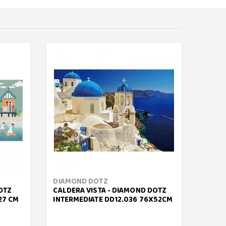
DIAMOND DOTZ
DIAM
OTZ
CALDERA VISTA - DIAMOND DOTZ
PASSI
27 CM
INTERMEDIATE DD12.036 76X52CM
DOTZ 