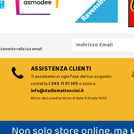
ttamente nella tua email!
ASSISTENZA CLIENTI
Ti assistiamo in ogni fase del tuo acquisto:
contatta il
349 11 91 149
o scrivi a
info@dadiemattoncini.it
Attivo dal Lunedì al Venerdì dalle 9:30 alle 16:30
Non solo store online, ma