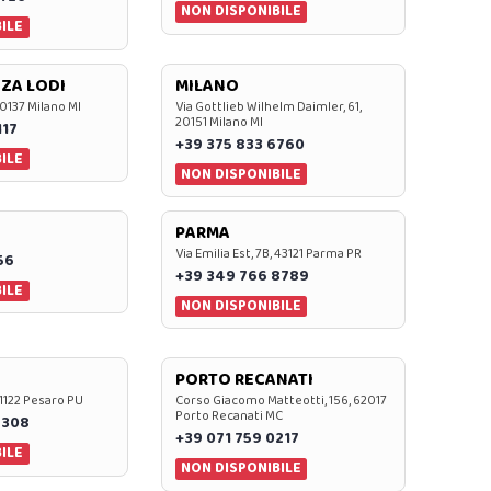
NON DISPONIBILE
ILE
ZA LODI
MILANO
20137 Milano MI
Via Gottlieb Wilhelm Daimler, 61,
20151 Milano MI
117
+39 375 833 6760
ILE
NON DISPONIBILE
PARMA
Via Emilia Est, 7B, 43121 Parma PR
56
+39 349 766 8789
ILE
NON DISPONIBILE
PORTO RECANATI
 61122 Pesaro PU
Corso Giacomo Matteotti, 156, 62017
Porto Recanati MC
7308
+39 071 759 0217
ILE
NON DISPONIBILE