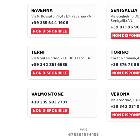
RAVENNA
SENIGALLIA
Via M. Bussato, 74, 48124 Ravenna RA
Via Guglielmo Obe
Senigallia AN
+39 335 544 1908
+39 071 96 96
NON DISPONIBILE
NON DISPONIB
TERNI
TORINO
Via Montefiorino, 21, 05100 Terni TR
Corso Romania, 4
+39 342 851 6535
+39 375 73 89
NON DISPONIBILE
NON DISPONIB
VALMONTONE
VERONA
Via Trentino, 1, 
+39 335 683 7731
+39 342 031 
NON DISPONIBILE
NON DISPONIB
EAN
678361974133