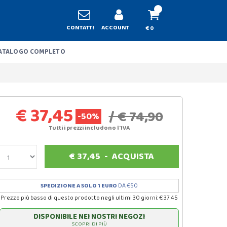
CONTATTI
ACCOUNT
€ 0
ATALOGO COMPLETO
€ 37,45
/ € 74,90
-50%
Tutti i prezzi includono l'IVA
€
37,45
-
ACQUISTA
SPEDIZIONE A SOLO 1 EURO
DA €50
Prezzo più basso di questo prodotto negli ultimi 30 giorni: € 37.45
DISPONIBILE NEI NOSTRI NEGOZI
SCOPRI DI PIÙ