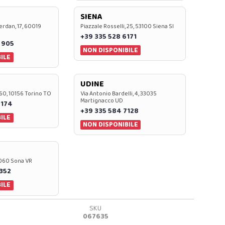
SIENA
rdan, 17, 60019
Piazzale Rosselli, 25, 53100 Siena SI
+39 335 528 6171
 905
NON DISPONIBILE
ILE
UDINE
60, 10156 Torino TO
Via Antonio Bardelli, 4, 33035
Martignacco UD
 174
+39 335 584 7128
ILE
NON DISPONIBILE
37060 Sona VR
0352
ILE
SKU
067635