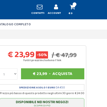
CONTATTI
ACCOUNT
€ 0
ATALOGO COMPLETO
€ 23,99
/ € 47,99
-50%
Tutti i prezzi includono l'IVA
€
23,99
-
ACQUISTA
SPEDIZIONE A SOLO 1 EURO
DA €50
Prezzo più basso di questo prodotto negli ultimi 30 giorni: € 24.00
DISPONIBILE NEI NOSTRI NEGOZI
SCOPRI DI PIÙ