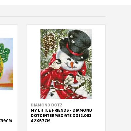
DIAMOND DOTZ
DIAM
MY LITTLE FRIENDS - DIAMOND
POPPY
DOTZ INTERMEDIATE DD12.033
DIAMO
2X39CM
42X57CM
DD12