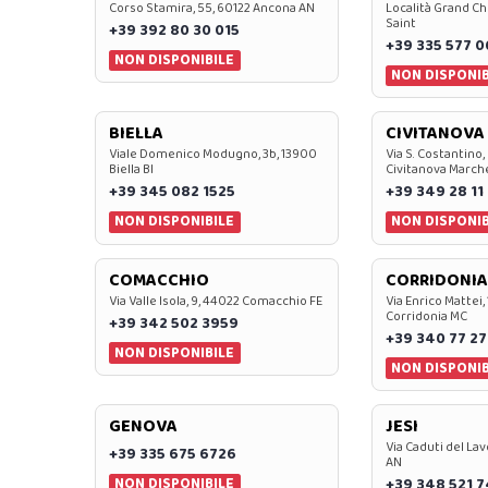
Corso Stamira, 55, 60122 Ancona AN
Località Grand Ch
Saint
+39 392 80 30 015
+39 335 577 
NON DISPONIBILE
NON DISPONIB
BIELLA
CIVITANOVA
Viale Domenico Modugno, 3b, 13900
Via S. Costantino,
Biella BI
Civitanova March
+39 345 082 1525
+39 349 28 11
NON DISPONIBILE
NON DISPONIB
COMACCHIO
CORRIDONIA
Via Valle Isola, 9, 44022 Comacchio FE
Via Enrico Mattei,
Corridonia MC
+39 342 502 3959
+39 340 77 27
NON DISPONIBILE
NON DISPONIB
GENOVA
JESI
Via Caduti del Lav
+39 335 675 6726
AN
NON DISPONIBILE
+39 348 521 