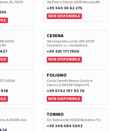
emin, 30, 11020
Via Pietro Filonzi, 60131 Ancona AN
+39 340 36 62 275
0655
NON DISPONIBILE
ILE
CESENA
 98, 62012
Via Leopoldo Lucchi, 335, 47521
e MC
Cesena FC c.c. montefiore
 427
+39 335 171 1900
ILE
NON DISPONIBILE
FOLIGNO
 177, 62014
Corso Camillo Benso Conte di
Cavour, 2, 06034 Foligno PG
 938
+39 0742 197 93 76
ILE
NON DISPONIBILE
TORINO
oro, 4, 60035 Jesi
Str. Debouchè, 10042 Nichelino TO
+39 348 584 5603
7426