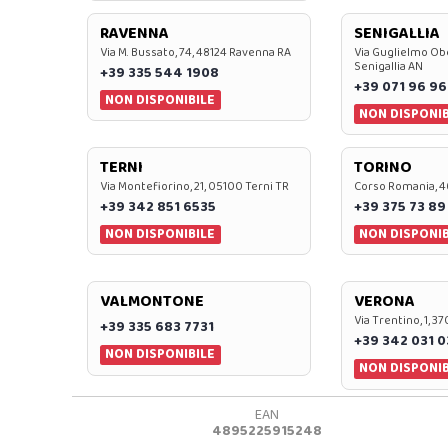
RAVENNA
SENIGALLIA
Via M. Bussato, 74, 48124 Ravenna RA
Via Guglielmo Obe
Senigallia AN
+39 335 544 1908
+39 071 96 96
NON DISPONIBILE
NON DISPONIB
TERNI
TORINO
Via Montefiorino, 21, 05100 Terni TR
Corso Romania, 4
+39 342 851 6535
+39 375 73 89
NON DISPONIBILE
NON DISPONIB
VALMONTONE
VERONA
Via Trentino, 1, 
+39 335 683 7731
+39 342 031 
NON DISPONIBILE
NON DISPONIB
EAN
4895225915248