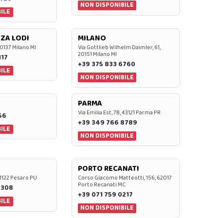
NON DISPONIBILE
ILE
ZA LODI
MILANO
20137 Milano MI
Via Gottlieb Wilhelm Daimler, 61,
20151 Milano MI
117
+39 375 833 6760
ILE
NON DISPONIBILE
PARMA
Via Emilia Est, 7B, 43121 Parma PR
56
+39 349 766 8789
ILE
NON DISPONIBILE
PORTO RECANATI
 61122 Pesaro PU
Corso Giacomo Matteotti, 156, 62017
Porto Recanati MC
7308
+39 071 759 0217
ILE
NON DISPONIBILE