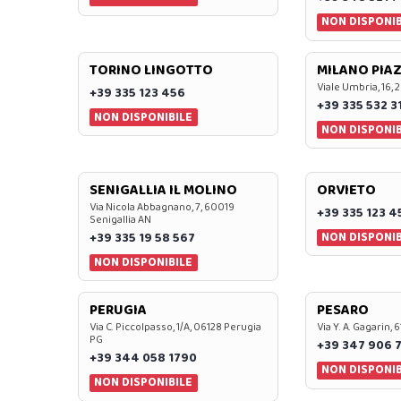
NON DISPONIB
TORINO LINGOTTO
MILANO PIAZ
Viale Umbria, 16, 
+39 335 123 456
+39 335 532 3
NON DISPONIBILE
NON DISPONIB
SENIGALLIA IL MOLINO
ORVIETO
Via Nicola Abbagnano, 7, 60019
+39 335 123 4
Senigallia AN
NON DISPONIB
+39 335 19 58 567
NON DISPONIBILE
PERUGIA
PESARO
Via C. Piccolpasso, 1/A, 06128 Perugia
Via Y. A. Gagarin,
PG
+39 347 906 
+39 344 058 1790
NON DISPONIB
NON DISPONIBILE