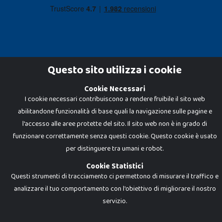
Questo sito utilizza i cookie
Cookie Necessari
Dadi e Mattoncini è un brand di Giocabene Srl. Ogni riproduzione o utilizzo non
I cookie necessari contribuiscono a rendere fruibile il sito web
espressamente autorizzato è severamente vietato. Tutti i loghi, marchi,
brand elencati nel presente shop sono di proprietà dei rispettivi titolari.
abilitandone funzionalità di base quali la navigazione sulle pagine e
I prezzi e le promozioni pubblicate potrebbero differire da quanto esposto in
negozio.
l'accesso alle aree protette del sito. Il sito web non è in grado di
Giocabene Srl - via della Posta 8, 20123 Milano (MI)
funzionare correttamente senza questi cookie. Questo cookie è usato
P.IVA 02608090425 - REA AN201199 - C.S. 10.000 i.v.
per distinguere tra umani e robot.
Cookie Statistici
Questi strumenti di tracciamento ci permettono di misurare il traffico e
analizzare il tuo comportamento con l'obiettivo di migliorare il nostro
servizio.