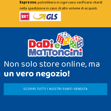
Espresso
; potrebbero in ogni caso verificarsi ritardi
nella spedizione in caso di alto volume di acquisti.
Non solo store online, ma
un vero negozio!
SCOPRI TUTTI I NOSTRI PUNTI VENDITA