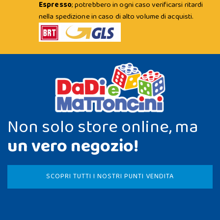
Espresso
; potrebbero in ogni caso verificarsi ritardi
nella spedizione in caso di alto volume di acquisti.
Non solo store online, ma
un vero negozio!
SCOPRI TUTTI I NOSTRI PUNTI VENDITA