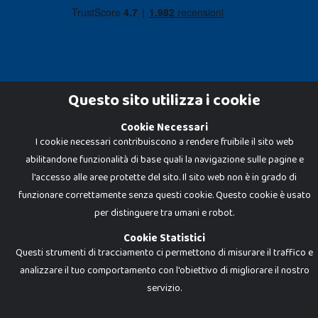
Questo sito utilizza i cookie
Cookie Necessari
Dadi e Mattoncini è un brand di Giocabene Srl. Ogni riproduzione o utilizzo non
I cookie necessari contribuiscono a rendere fruibile il sito web
espressamente autorizzato è severamente vietato. Tutti i loghi, marchi,
brand elencati nel presente shop sono di proprietà dei rispettivi titolari.
abilitandone funzionalità di base quali la navigazione sulle pagine e
I prezzi e le promozioni pubblicate potrebbero differire da quanto esposto in
negozio.
l'accesso alle aree protette del sito. Il sito web non è in grado di
Giocabene Srl - via della Posta 8, 20123 Milano (MI)
funzionare correttamente senza questi cookie. Questo cookie è usato
P.IVA 02608090425 - REA AN201199 - C.S. 10.000 i.v.
per distinguere tra umani e robot.
Cookie Statistici
Questi strumenti di tracciamento ci permettono di misurare il traffico e
analizzare il tuo comportamento con l'obiettivo di migliorare il nostro
servizio.