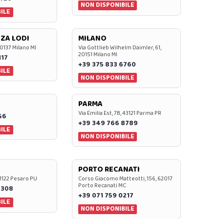
NON DISPONIBILE
ILE
ZA LODI
MILANO
20137 Milano MI
Via Gottlieb Wilhelm Daimler, 61,
20151 Milano MI
117
+39 375 833 6760
ILE
NON DISPONIBILE
PARMA
Via Emilia Est, 7B, 43121 Parma PR
56
+39 349 766 8789
ILE
NON DISPONIBILE
PORTO RECANATI
 61122 Pesaro PU
Corso Giacomo Matteotti, 156, 62017
Porto Recanati MC
7308
+39 071 759 0217
ILE
NON DISPONIBILE