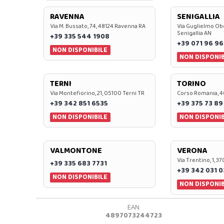
RAVENNA
SENIGALLIA
Via M. Bussato, 74, 48124 Ravenna RA
Via Guglielmo Obe
Senigallia AN
+39 335 544 1908
+39 071 96 96
NON DISPONIBILE
NON DISPONIB
TERNI
TORINO
Via Montefiorino, 21, 05100 Terni TR
Corso Romania, 4
+39 342 851 6535
+39 375 73 89
NON DISPONIBILE
NON DISPONIB
VALMONTONE
VERONA
Via Trentino, 1, 
+39 335 683 7731
+39 342 031 
NON DISPONIBILE
NON DISPONIB
EAN
4897073244723