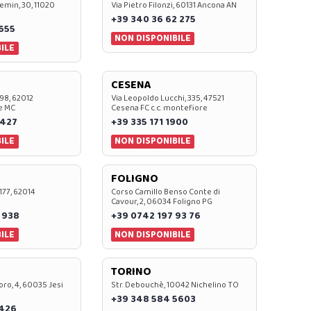
emin, 30, 11020
Via Pietro Filonzi, 60131 Ancona AN
+39 340 36 62 275
0655
NON DISPONIBILE
ILE
CESENA
 98, 62012
Via Leopoldo Lucchi, 335, 47521
e MC
Cesena FC c.c. montefiore
 427
+39 335 171 1900
ILE
NON DISPONIBILE
FOLIGNO
 177, 62014
Corso Camillo Benso Conte di
Cavour, 2, 06034 Foligno PG
 938
+39 0742 197 93 76
ILE
NON DISPONIBILE
TORINO
oro, 4, 60035 Jesi
Str. Debouchè, 10042 Nichelino TO
+39 348 584 5603
7426