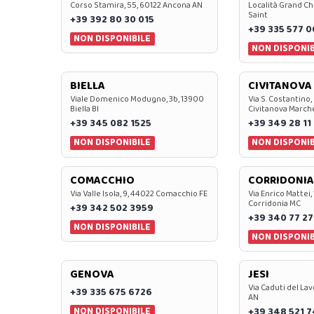
Corso Stamira, 55, 60122 Ancona AN
Località Grand Ch
Saint
+39 392 80 30 015
+39 335 577 
NON DISPONIBILE
NON DISPONIB
BIELLA
CIVITANOVA
Viale Domenico Modugno, 3b, 13900
Via S. Costantino,
Biella BI
Civitanova March
+39 345 082 1525
+39 349 28 11
NON DISPONIBILE
NON DISPONIB
COMACCHIO
CORRIDONIA
Via Valle Isola, 9, 44022 Comacchio FE
Via Enrico Mattei,
Corridonia MC
+39 342 502 3959
+39 340 77 27
NON DISPONIBILE
NON DISPONIB
GENOVA
JESI
Via Caduti del Lav
+39 335 675 6726
AN
NON DISPONIBILE
+39 348 521 