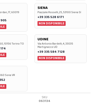
SIENA
rdan, 17, 60019
Piazzale Rosselli, 25, 53100 Siena SI
+39 335 528 6171
 905
NON DISPONIBILE
ILE
UDINE
60, 10156 Torino TO
Via Antonio Bardelli, 4, 33035
Martignacco UD
 174
+39 335 584 7128
ILE
NON DISPONIBILE
37060 Sona VR
0352
ILE
SKU
063134