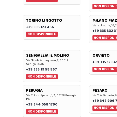
NON DISPONIB
TORINO LINGOTTO
MILANO PIAZ
Viale Umbria, 16, 
+39 335 123 456
+39 335 532 3
NON DISPONIBILE
NON DISPONIB
SENIGALLIA IL MOLINO
ORVIETO
Via Nicola Abbagnano, 7, 60019
+39 335 123 4
Senigallia AN
NON DISPONIB
+39 335 19 58 567
NON DISPONIBILE
PERUGIA
PESARO
Via C. Piccolpasso, 1/A, 06128 Perugia
Via Y. A. Gagarin,
PG
+39 347 906 
+39 344 058 1790
NON DISPONIB
NON DISPONIBILE