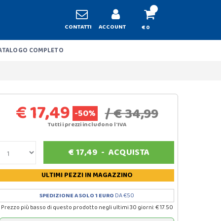
CONTATTI
ACCOUNT
€ 0
ATALOGO COMPLETO
€ 17,49
/ € 34,99
-50%
Tutti i prezzi includono l'IVA
€
17,49
-
ACQUISTA
ULTIMI PEZZI
IN MAGAZZINO
SPEDIZIONE A SOLO 1 EURO
DA €50
Prezzo più basso di questo prodotto negli ultimi 30 giorni: € 17.50