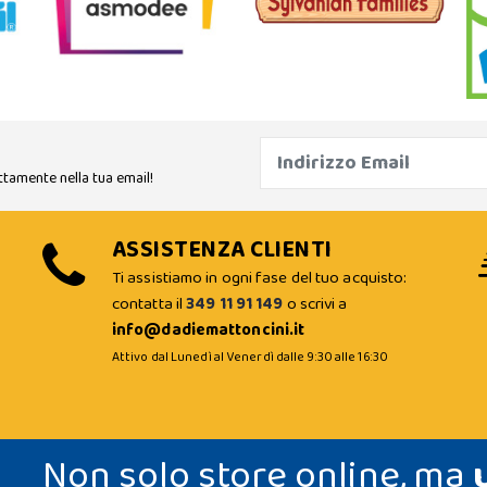
ttamente nella tua email!
ASSISTENZA CLIENTI
Ti assistiamo in ogni fase del tuo acquisto:
contatta il
349 11 91 149
o scrivi a
info@dadiemattoncini.it
Attivo dal Lunedì al Venerdì dalle 9:30 alle 16:30
Non solo store online, ma