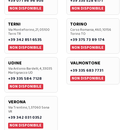
+39 071 96 96 905
+39 335 528 6171
NON DISPONIBILE
NON DISPONIBILE
TERNI
TORINO
Via Montefiorino, 21, 05100
Corso Romania, 460, 10156
Terni TR
Torino TO
+39 342 851 6535
+39 375 73 89 174
NON DISPONIBILE
NON DISPONIBILE
UDINE
VALMONTONE
Via Antonio Bardelli, 4, 33035
+39 335 683 7731
Martignacco UD
NON DISPONIBILE
+39 335 584 7128
NON DISPONIBILE
VERONA
Via Trentino, 1, 37060 Sona
VR
+39 342 031 0352
NON DISPONIBILE