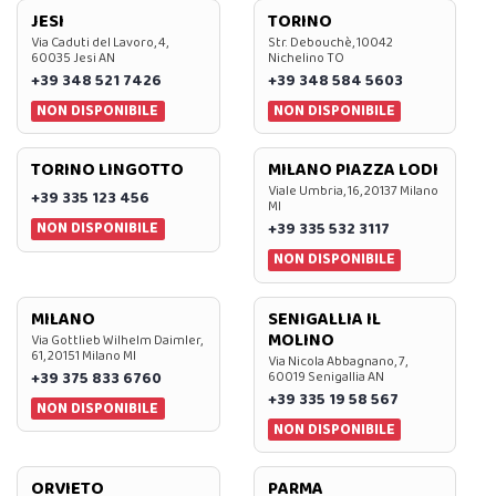
JESI
TORINO
Via Caduti del Lavoro, 4,
Str. Debouchè, 10042
60035 Jesi AN
Nichelino TO
+39 348 521 7426
+39 348 584 5603
NON DISPONIBILE
NON DISPONIBILE
TORINO LINGOTTO
MILANO PIAZZA LODI
Viale Umbria, 16, 20137 Milano
+39 335 123 456
MI
NON DISPONIBILE
+39 335 532 3117
NON DISPONIBILE
MILANO
SENIGALLIA IL
MOLINO
Via Gottlieb Wilhelm Daimler,
61, 20151 Milano MI
Via Nicola Abbagnano, 7,
+39 375 833 6760
60019 Senigallia AN
+39 335 19 58 567
NON DISPONIBILE
NON DISPONIBILE
ORVIETO
PARMA