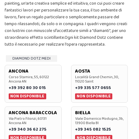
painting, un'arte creativa semplice ed intuitiva, con cui puoi creare
fantastici lavori per personalizzare la tua casa, il tuo ambiente di
lavoro, fare un regalo particolare o semplicemente passare del
tempo rilassandoti, da solo o in compagnia. I quadri vengono creati
con lustrini con minuscole sfaccettature simili a "diamanti", per uno
straordinario effetto scintillante.Ogni kit Diamond Dotz contiene
tutto il necessario per realizzare l'opera rappresentata.
DIAMOND DOTZ MEDI
ANCONA
AOSTA
Corso Stamira, 55, 60122
Località Grand Chemin, 30,
Ancona AN
11020 Saint
+39 392 80 30 015
+39 335 577 0655
NON DISPONIBILE
NON DISPONIBILE
ANCONA BARACCOLA
BIELLA
Via Pietro Filonzi, 60131
Viale Domenico Modugno, 3b,
Ancona AN
13900 Biella BI
+39 340 36 62 275
+39 345 082 1525
NON DISPONIBILE
NON DISPONIBILE