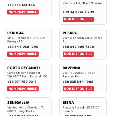
Via Emilia Est, 7B, 43121 Parma
+39 335 123 456
PR
NON DISPONIBILE
+39 349 766 8789
NON DISPONIBILE
PERUGIA
PESARO
Via C. Piccolpasso, 1/A, 06128
Via Y. A. Gagarin, 61122 Pesaro
Perugia PG
PU
+39 344 058 1790
+39 347 906 7308
NON DISPONIBILE
NON DISPONIBILE
PORTO RECANATI
RAVENNA
Corso Giacomo Matteotti,
Via M. Bussato, 74, 48124
156, 62017 Porto Recanati MC
Ravenna RA
+39 071 759 0217
+39 335 544 1908
NON DISPONIBILE
NON DISPONIBILE
SENIGALLIA
SIENA
Via Guglielmo Oberdan, 17,
Piazzale Rosselli, 25, 53100
60019 Senigallia AN
Siena SI