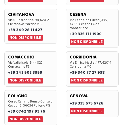
CIVITANOVA
CESENA
Via S. Costantino, 98, 62012
Via Leopoldo Lucchi, 335,
Civitanova Marche MC
47521 Cesena FC c.c.
montefiore
+39 349 28 11 427
+39 335 171 1900
NON DISPONIBILE
NON DISPONIBILE
COMACCHIO
CORRIDONIA
Via Valle Isola, 9, 44022
Via Enrico Mattei, 177, 62014
Comacchio FE
Corridonia MC
+39 342 502 3959
+39 340 77 27 938
NON DISPONIBILE
NON DISPONIBILE
FOLIGNO
GENOVA
Corso Camillo Benso Conte di
+39 335 675 6726
Cavour, 2, 06034 Foligno PG
NON DISPONIBILE
+39 0742 197 93 76
NON DISPONIBILE