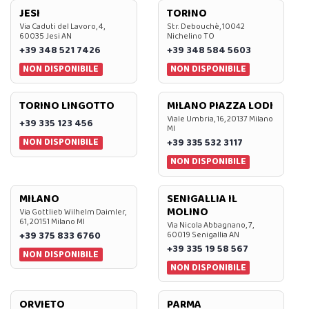
JESI
TORINO
Via Caduti del Lavoro, 4,
Str. Debouchè, 10042
60035 Jesi AN
Nichelino TO
+39 348 521 7426
+39 348 584 5603
NON DISPONIBILE
NON DISPONIBILE
TORINO LINGOTTO
MILANO PIAZZA LODI
Viale Umbria, 16, 20137 Milano
+39 335 123 456
MI
NON DISPONIBILE
+39 335 532 3117
NON DISPONIBILE
MILANO
SENIGALLIA IL
MOLINO
Via Gottlieb Wilhelm Daimler,
61, 20151 Milano MI
Via Nicola Abbagnano, 7,
+39 375 833 6760
60019 Senigallia AN
+39 335 19 58 567
NON DISPONIBILE
NON DISPONIBILE
ORVIETO
PARMA