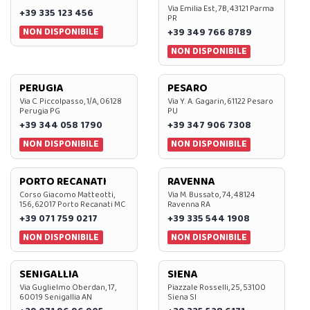
Via Emilia Est, 7B, 43121 Parma
+39 335 123 456
PR
NON DISPONIBILE
+39 349 766 8789
NON DISPONIBILE
PERUGIA
PESARO
Via C. Piccolpasso, 1/A, 06128
Via Y. A. Gagarin, 61122 Pesaro
Perugia PG
PU
+39 344 058 1790
+39 347 906 7308
NON DISPONIBILE
NON DISPONIBILE
PORTO RECANATI
RAVENNA
Corso Giacomo Matteotti,
Via M. Bussato, 74, 48124
156, 62017 Porto Recanati MC
Ravenna RA
+39 071 759 0217
+39 335 544 1908
NON DISPONIBILE
NON DISPONIBILE
SENIGALLIA
SIENA
Via Guglielmo Oberdan, 17,
Piazzale Rosselli, 25, 53100
60019 Senigallia AN
Siena SI