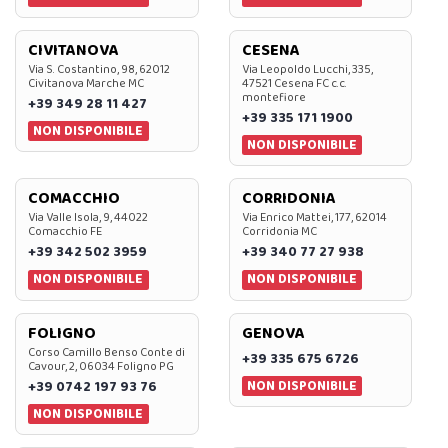
CIVITANOVA
CESENA
Via S. Costantino, 98, 62012
Via Leopoldo Lucchi, 335,
Civitanova Marche MC
47521 Cesena FC c.c.
montefiore
+39 349 28 11 427
+39 335 171 1900
NON DISPONIBILE
NON DISPONIBILE
COMACCHIO
CORRIDONIA
Via Valle Isola, 9, 44022
Via Enrico Mattei, 177, 62014
Comacchio FE
Corridonia MC
+39 342 502 3959
+39 340 77 27 938
NON DISPONIBILE
NON DISPONIBILE
FOLIGNO
GENOVA
Corso Camillo Benso Conte di
+39 335 675 6726
Cavour, 2, 06034 Foligno PG
NON DISPONIBILE
+39 0742 197 93 76
NON DISPONIBILE