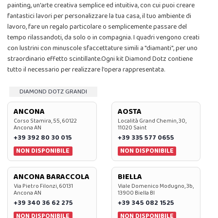
painting, un'arte creativa semplice ed intuitiva, con cui puoi creare
fantastici lavori per personalizzare la tua casa, il tuo ambiente di
lavoro, fare un regalo particolare o semplicemente passare del
tempo rilassandoti, da solo o in compagnia. I quadri vengono creati
con lustrini con minuscole sfaccettature simili a "diamanti", per uno
straordinario effetto scintillante.Ogni kit Diamond Dotz contiene
tutto il necessario per realizzare l'opera rappresentata.
DIAMOND DOTZ GRANDI
ANCONA
AOSTA
Corso Stamira, 55, 60122
Località Grand Chemin, 30,
Ancona AN
11020 Saint
+39 392 80 30 015
+39 335 577 0655
NON DISPONIBILE
NON DISPONIBILE
ANCONA BARACCOLA
BIELLA
Via Pietro Filonzi, 60131
Viale Domenico Modugno, 3b,
Ancona AN
13900 Biella BI
+39 340 36 62 275
+39 345 082 1525
NON DISPONIBILE
NON DISPONIBILE