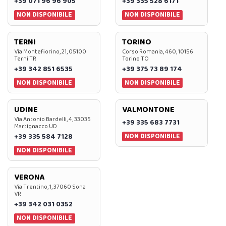
+39 071 96 96 905
+39 335 528 6171
NON DISPONIBILE
NON DISPONIBILE
TERNI
TORINO
Via Montefiorino, 21, 05100
Corso Romania, 460, 10156
Terni TR
Torino TO
+39 342 851 6535
+39 375 73 89 174
NON DISPONIBILE
NON DISPONIBILE
UDINE
VALMONTONE
Via Antonio Bardelli, 4, 33035
+39 335 683 7731
Martignacco UD
NON DISPONIBILE
+39 335 584 7128
NON DISPONIBILE
VERONA
Via Trentino, 1, 37060 Sona
VR
+39 342 031 0352
NON DISPONIBILE