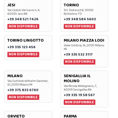
JESI
TORINO
Via Caduti del Lavoro, 4,
Str. Debouchè, 10042
60035 Jesi AN
Nichelino TO
+39 348 521 7426
+39 348 584 5603
NON DISPONIBILE
NON DISPONIBILE
TORINO LINGOTTO
MILANO PIAZZA LODI
Viale Umbria, 16, 20137 Milano
+39 335 123 456
MI
NON DISPONIBILE
+39 335 532 3117
NON DISPONIBILE
MILANO
SENIGALLIA IL
MOLINO
Via Gottlieb Wilhelm Daimler,
61, 20151 Milano MI
Via Nicola Abbagnano, 7,
+39 375 833 6760
60019 Senigallia AN
+39 335 19 58 567
NON DISPONIBILE
NON DISPONIBILE
ORVIETO
PARMA