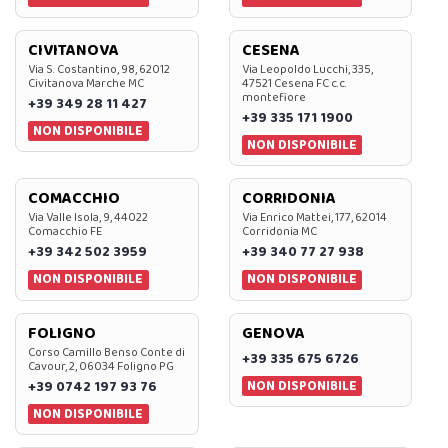
CIVITANOVA
CESENA
Via S. Costantino, 98, 62012
Via Leopoldo Lucchi, 335,
Civitanova Marche MC
47521 Cesena FC c.c.
montefiore
+39 349 28 11 427
+39 335 171 1900
NON DISPONIBILE
NON DISPONIBILE
COMACCHIO
CORRIDONIA
Via Valle Isola, 9, 44022
Via Enrico Mattei, 177, 62014
Comacchio FE
Corridonia MC
+39 342 502 3959
+39 340 77 27 938
NON DISPONIBILE
NON DISPONIBILE
FOLIGNO
GENOVA
Corso Camillo Benso Conte di
+39 335 675 6726
Cavour, 2, 06034 Foligno PG
NON DISPONIBILE
+39 0742 197 93 76
NON DISPONIBILE