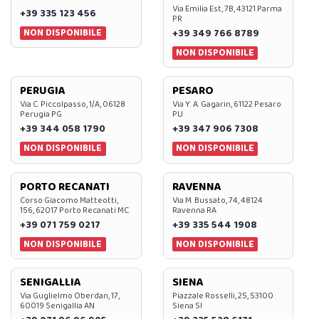
Via Emilia Est, 7B, 43121 Parma
+39 335 123 456
PR
NON DISPONIBILE
+39 349 766 8789
NON DISPONIBILE
PERUGIA
PESARO
Via C. Piccolpasso, 1/A, 06128
Via Y. A. Gagarin, 61122 Pesaro
Perugia PG
PU
+39 344 058 1790
+39 347 906 7308
NON DISPONIBILE
NON DISPONIBILE
PORTO RECANATI
RAVENNA
Corso Giacomo Matteotti,
Via M. Bussato, 74, 48124
156, 62017 Porto Recanati MC
Ravenna RA
+39 071 759 0217
+39 335 544 1908
NON DISPONIBILE
NON DISPONIBILE
SENIGALLIA
SIENA
Via Guglielmo Oberdan, 17,
Piazzale Rosselli, 25, 53100
60019 Senigallia AN
Siena SI