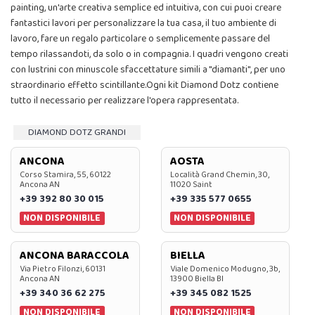
painting, un'arte creativa semplice ed intuitiva, con cui puoi creare
fantastici lavori per personalizzare la tua casa, il tuo ambiente di
lavoro, fare un regalo particolare o semplicemente passare del
tempo rilassandoti, da solo o in compagnia. I quadri vengono creati
con lustrini con minuscole sfaccettature simili a "diamanti", per uno
straordinario effetto scintillante.Ogni kit Diamond Dotz contiene
tutto il necessario per realizzare l'opera rappresentata.
DIAMOND DOTZ GRANDI
ANCONA
AOSTA
Corso Stamira, 55, 60122
Località Grand Chemin, 30,
Ancona AN
11020 Saint
+39 392 80 30 015
+39 335 577 0655
NON DISPONIBILE
NON DISPONIBILE
ANCONA BARACCOLA
BIELLA
Via Pietro Filonzi, 60131
Viale Domenico Modugno, 3b,
Ancona AN
13900 Biella BI
+39 340 36 62 275
+39 345 082 1525
NON DISPONIBILE
NON DISPONIBILE