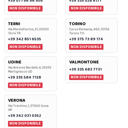
+39 071 96 96 905
+39 335 528 6171
NON DISPONIBILE
NON DISPONIBILE
TERNI
TORINO
Via Montefiorino, 21, 05100
Corso Romania, 460, 10156
Terni TR
Torino TO
+39 342 851 6535
+39 375 73 89 174
NON DISPONIBILE
NON DISPONIBILE
UDINE
VALMONTONE
Via Antonio Bardelli, 4, 33035
+39 335 683 7731
Martignacco UD
NON DISPONIBILE
+39 335 584 7128
NON DISPONIBILE
VERONA
Via Trentino, 1, 37060 Sona
VR
+39 342 031 0352
NON DISPONIBILE