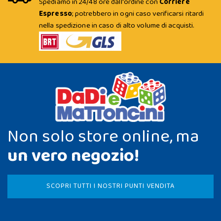
Spediamo in 24/48 ore dall'ordine con
Corriere
Espresso
; potrebbero in ogni caso verificarsi ritardi
nella spedizione in caso di alto volume di acquisti.
Non solo store online, ma
un vero negozio!
SCOPRI TUTTI I NOSTRI PUNTI VENDITA