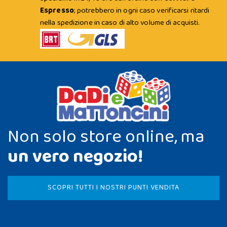
Espresso
; potrebbero in ogni caso verificarsi ritardi
nella spedizione in caso di alto volume di acquisti.
Non solo store online, ma
un vero negozio!
SCOPRI TUTTI I NOSTRI PUNTI VENDITA