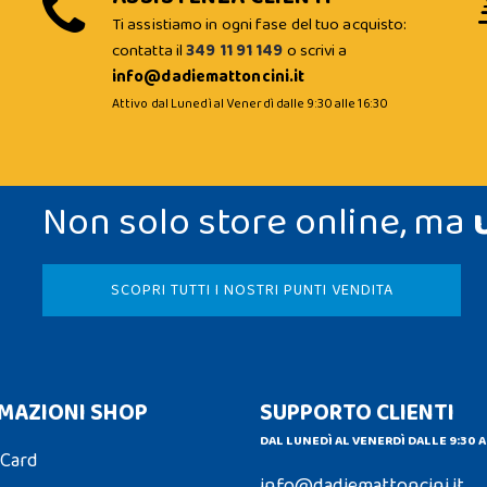
Ti assistiamo in ogni fase del tuo acquisto:
contatta il
349 11 91 149
o scrivi a
info@dadiemattoncini.it
Attivo dal Lunedì al Venerdì dalle 9:30 alle 16:30
Non solo store online, ma
SCOPRI TUTTI I NOSTRI PUNTI VENDITA
MAZIONI SHOP
SUPPORTO CLIENTI
DAL LUNEDÌ AL VENERDÌ DALLE 9:30 A
 Card
info@dadiemattoncini.it