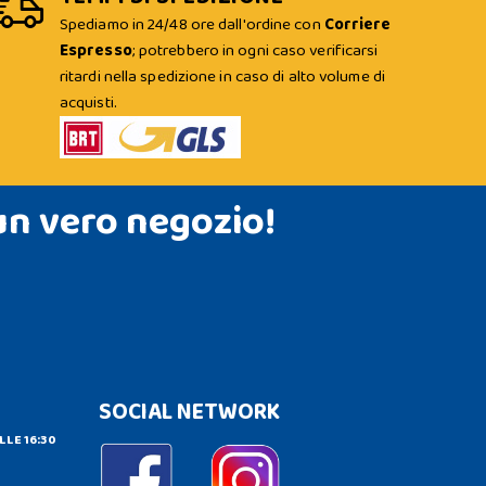
Spediamo in 24/48 ore dall'ordine con
Corriere
Espresso
; potrebbero in ogni caso verificarsi
ritardi nella spedizione in caso di alto volume di
acquisti.
un vero negozio!
SOCIAL NETWORK
LLE 16:30