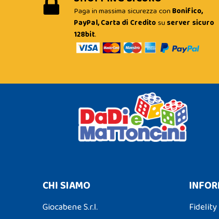
Paga in massima sicurezza con
Bonifico,
PayPal, Carta di Credito
su
server sicuro
128bit
.
CHI SIAMO
INFOR
Giocabene S.r.l.
Fidelity