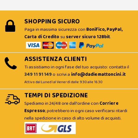
SHOPPING SICURO
Paga in massima sicurezza con
Bonifico, PayPal,
Carta di Credito
su
server sicuro 128bit
.
ASSISTENZA CLIENTI
Ti assistiamo in ogni fase del tuo acquisto: contatta il
349 11 91 149
o scrivi a
info@dadiemattoncini.it
Attivo dal Lunedì al Venerdì dalle 9:30 alle 16:30
TEMPI DI SPEDIZIONE
Spediamo in 24/48 ore dall'ordine con
Corriere
Espresso
; potrebbero in ogni caso verificarsi ritardi
nella spedizione in caso di alto volume di acquisti.