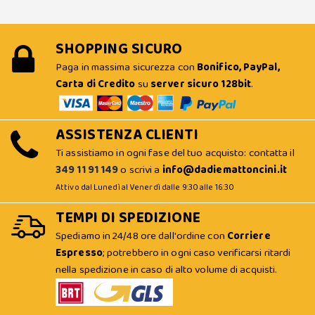
SHOPPING SICURO
Paga in massima sicurezza con
Bonifico, PayPal,
Carta di Credito
su
server sicuro 128bit
.
ASSISTENZA CLIENTI
Ti assistiamo in ogni fase del tuo acquisto: contatta il
349 11 91 149
o scrivi a
info@dadiemattoncini.it
Attivo dal Lunedì al Venerdì dalle 9:30 alle 16:30
TEMPI DI SPEDIZIONE
Spediamo in 24/48 ore dall'ordine con
Corriere
Espresso
; potrebbero in ogni caso verificarsi ritardi
nella spedizione in caso di alto volume di acquisti.