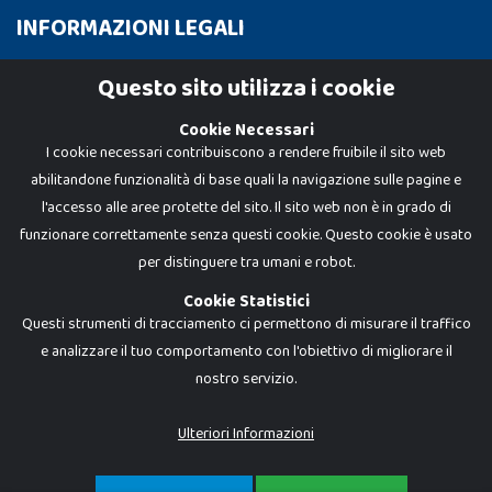
INFORMAZIONI LEGALI
Cookie Policy
Questo sito utilizza i cookie
Privacy Policy
Cookie Necessari
I cookie necessari contribuiscono a rendere fruibile il sito web
abilitandone funzionalità di base quali la navigazione sulle pagine e
l'accesso alle aree protette del sito. Il sito web non è in grado di
funzionare correttamente senza questi cookie. Questo cookie è usato
per distinguere tra umani e robot.
Cookie Statistici
Questi strumenti di tracciamento ci permettono di misurare il traffico
e analizzare il tuo comportamento con l'obiettivo di migliorare il
nostro servizio.
Dadi e Mattoncini è un brand di Giocabene Srl. Ogni riproduzione o utilizzo non
espressamente autorizzato è severamente vietato. Tutti i loghi, marchi,
brand elencati nel presente shop sono di proprietà dei rispettivi titolari.
I prezzi e le promozioni pubblicate potrebbero differire da quanto esposto in
Ulteriori Informazioni
negozio.
Giocabene Srl - via della Posta 8, 20123 Milano (MI)
P.IVA 02608090425 - REA AN201199 - C.S. 10.000 i.v.