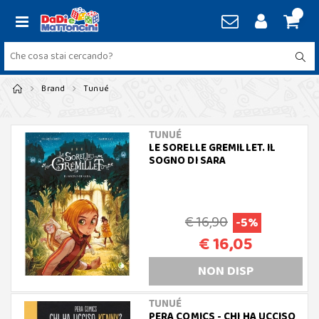
Brand
Tunué
TUNUÉ
LE SORELLE GREMILLET. IL
SOGNO DI SARA
€ 16,90
-5%
€ 16,05
NON DISP
TUNUÉ
PERA COMICS - CHI HA UCCISO