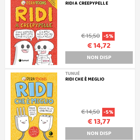
RIDI A CREEPYPELLE
€ 15,50
-5%
€ 14,72
NON DISP
TUNUÉ
RIDI CHE È MEGLIO
€ 14,50
-5%
€ 13,77
NON DISP