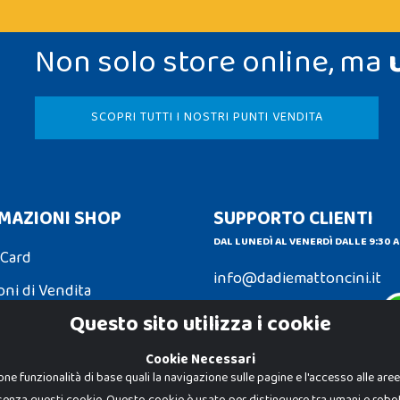
Non solo store online, ma
SCOPRI TUTTI I NOSTRI PUNTI VENDITA
MAZIONI SHOP
SUPPORTO CLIENTI
DAL LUNEDÌ AL VENERDÌ DALLE 9:30 A
 Card
info@dadiemattoncini.it
oni di Vendita
Contattaci su Whatsapp
Questo sito utilizza i cookie
ni e Resi
Cookie Necessari
one funzionalità di base quali la navigazione sulle pagine e l'accesso alle are
senza questi cookie. Questo cookie è usato per distinguere tra umani e robot