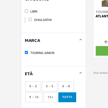
LIBRI
TOURIN
ATLANT
DIVULGATIVI
MARCA
€
TOURING JUNIOR
ETÀ
Stai vedend
0 - 2
3 - 5
6 - 8
9 - 12
13+
TUTTI