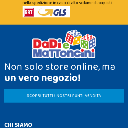
nella spedizione in caso di alto volume di acquisti.
Non solo store online, ma
un vero negozio!
SCOPRI TUTTI I NOSTRI PUNTI VENDITA
CHI SIAMO