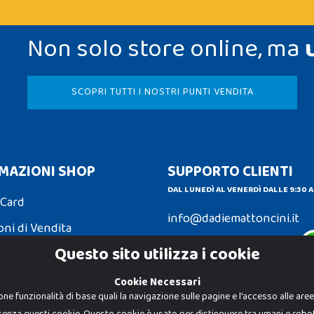
Non solo store online, ma
SCOPRI TUTTI I NOSTRI PUNTI VENDITA
MAZIONI SHOP
SUPPORTO CLIENTI
DAL LUNEDÌ AL VENERDÌ DALLE 9:30 A
 Card
info@dadiemattoncini.it
oni di Vendita
Contattaci su Whatsapp
Questo sito utilizza i cookie
ni e Resi
Cookie Necessari
one funzionalità di base quali la navigazione sulle pagine e l'accesso alle are
senza questi cookie. Questo cookie è usato per distinguere tra umani e robot