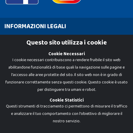
INFORMAZIONI LEGALI
Cookie Policy
Questo sito utilizza i cookie
Privacy Policy
Cookie Necessari
I cookie necessari contribuiscono a rendere fruibile il sito web
abilitandone funzionalità di base quali la navigazione sulle pagine e
l'accesso alle aree protette del sito. Il sito web non è in grado di
funzionare correttamente senza questi cookie. Questo cookie è usato
per distinguere tra umani e robot.
Cookie Statistici
Questi strumenti di tracciamento ci permettono di misurare il traffico
e analizzare il tuo comportamento con l'obiettivo di migliorare il
nostro servizio.
Dadi e Mattoncini è un brand di Giocabene Srl. Ogni riproduzione o utilizzo non
espressamente autorizzato è severamente vietato. Tutti i loghi, marchi,
brand elencati nel presente shop sono di proprietà dei rispettivi titolari.