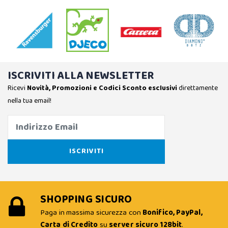
ISCRIVITI ALLA NEWSLETTER
Ricevi
Novità, Promozioni e Codici Sconto esclusivi
direttamente
nella tua email!
SHOPPING SICURO
Paga in massima sicurezza con
Bonifico, PayPal,
Carta di Credito
su
server sicuro 128bit
.