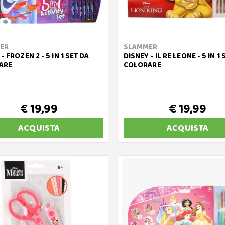
ER
SLAMMER
- FROZEN 2 - 5 IN 1 SET DA
DISNEY - IL RE LEONE - 5 IN 1
ARE
COLORARE
€ 19,99
€ 19,99
ACQUISTA
ACQUISTA