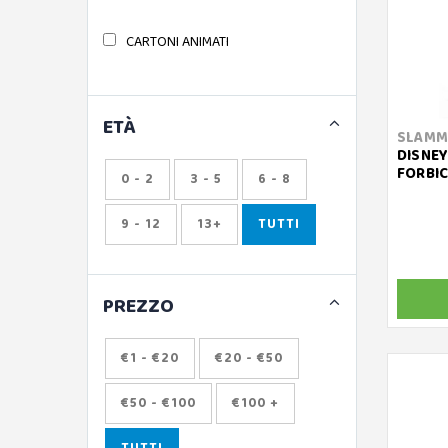
CARTONI ANIMATI
ETÀ
SLAMM
DISNEY
FORBIC
0 - 2
3 - 5
6 - 8
9 - 12
13+
TUTTI
PREZZO
€1 - €20
€20 - €50
€50 - €100
€100 +