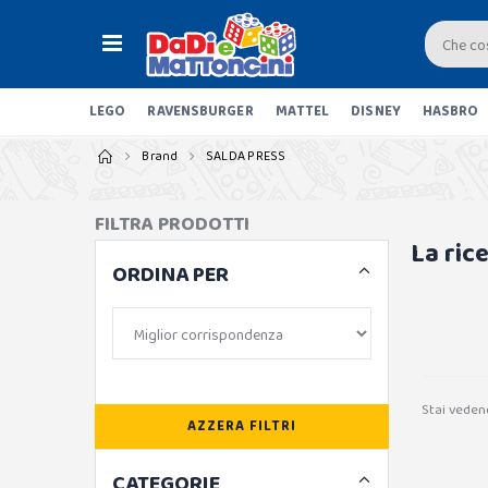
LEGO
RAVENSBURGER
MATTEL
DISNEY
HASBRO
Brand
SALDA PRESS
FILTRA PRODOTTI
La ric
ORDINA PER
Stai veden
AZZERA FILTRI
CATEGORIE