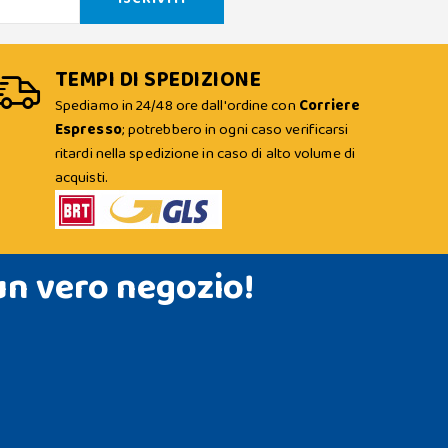
TEMPI DI SPEDIZIONE
Spediamo in 24/48 ore dall'ordine con
Corriere
Espresso
; potrebbero in ogni caso verificarsi
ritardi nella spedizione in caso di alto volume di
acquisti.
un vero negozio!