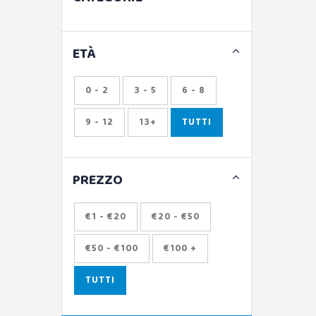
ETÀ
0 - 2
3 - 5
6 - 8
9 - 12
13+
TUTTI
PREZZO
€1 - €20
€20 - €50
€50 - €100
€100 +
TUTTI