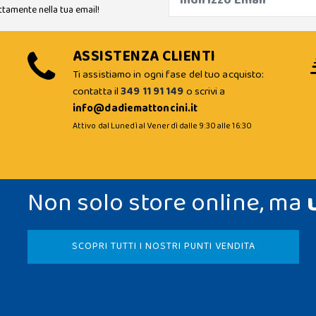
ttamente nella tua email!
ASSISTENZA CLIENTI
Ti assistiamo in ogni fase del tuo acquisto:
contatta il
349 11 91 149
o scrivi a
info@dadiemattoncini.it
Attivo dal Lunedì al Venerdì dalle 9:30 alle 16:30
Non solo store online, ma
SCOPRI TUTTI I NOSTRI PUNTI VENDITA