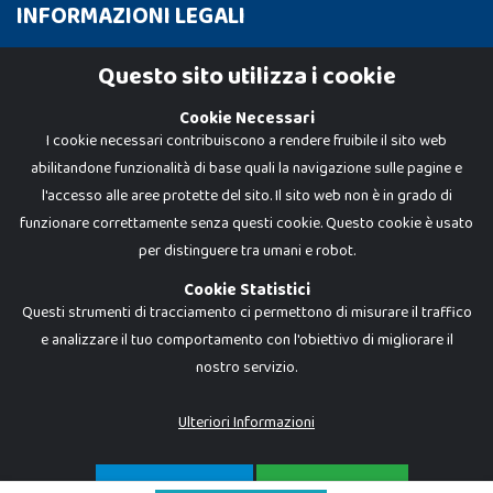
INFORMAZIONI LEGALI
Cookie Policy
Questo sito utilizza i cookie
Privacy Policy
Cookie Necessari
I cookie necessari contribuiscono a rendere fruibile il sito web
abilitandone funzionalità di base quali la navigazione sulle pagine e
l'accesso alle aree protette del sito. Il sito web non è in grado di
funzionare correttamente senza questi cookie. Questo cookie è usato
per distinguere tra umani e robot.
Cookie Statistici
Questi strumenti di tracciamento ci permettono di misurare il traffico
e analizzare il tuo comportamento con l'obiettivo di migliorare il
nostro servizio.
Dadi e Mattoncini è un brand di Giocabene Srl. Ogni riproduzione o utilizzo non
espressamente autorizzato è severamente vietato. Tutti i loghi, marchi,
brand elencati nel presente shop sono di proprietà dei rispettivi titolari.
I prezzi e le promozioni pubblicate potrebbero differire da quanto esposto in
Ulteriori Informazioni
negozio.
Giocabene Srl - via della Posta 8, 20123 Milano (MI)
P.IVA 02608090425 - REA AN201199 - C.S. 10.000 i.v.
SOLO NECESSARI
ACCETTA TUTTO