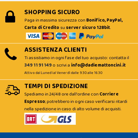
SHOPPING SICURO
Paga in massima sicurezza con
Bonifico, PayPal,
Carta di Credito
su
server sicuro 128bit
.
ASSISTENZA CLIENTI
Ti assistiamo in ogni fase del tuo acquisto: contatta il
349 11 91 149
o scrivi a
info@dadiemattoncini.it
Attivo dal Lunedì al Venerdì dalle 9:30 alle 16:30
TEMPI DI SPEDIZIONE
Spediamo in 24/48 ore dall'ordine con
Corriere
Espresso
; potrebbero in ogni caso verificarsi ritardi
nella spedizione in caso di alto volume di acquisti.