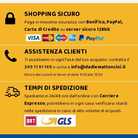
SHOPPING SICURO
Paga in massima sicurezza con
Bonifico, PayPal,
Carta di Credito
su
server sicuro 128bit
.
ASSISTENZA CLIENTI
Ti assistiamo in ogni fase del tuo acquisto: contatta il
349 11 91 149
o scrivi a
info@dadiemattoncini.it
Attivo dal Lunedì al Venerdì dalle 9:30 alle 16:30
TEMPI DI SPEDIZIONE
Spediamo in 24/48 ore dall'ordine con
Corriere
Espresso
; potrebbero in ogni caso verificarsi ritardi
nella spedizione in caso di alto volume di acquisti.