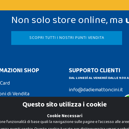
Non solo store online, ma
SCOPRI TUTTI I NOSTRI PUNTI VENDITA
MAZIONI SHOP
SUPPORTO CLIENTI
DAL LUNEDÌ AL VENERDÌ DALLE 9:30 A
 Card
info@dadiemattoncini.it
oni di Vendita
Contattaci su Whatsapp
Questo sito utilizza i cookie
ni e Resi
Cookie Necessari
one funzionalità di base quali la navigazione sulle pagine e l'accesso alle are
senza questi cookie. Questo cookie è usato per distinguere tra umani e robot