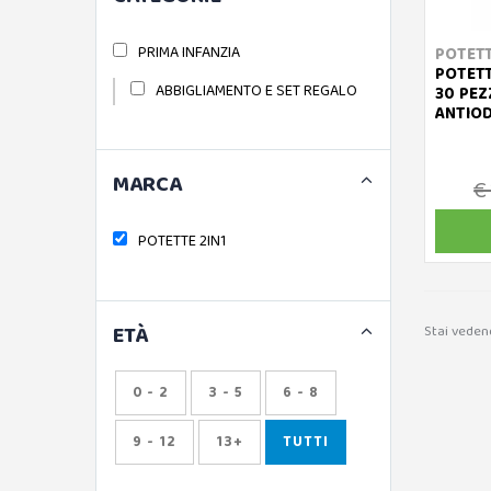
PRIMA INFANZIA
POTETT
POTETT
ABBIGLIAMENTO E SET REGALO
30 PEZ
ANTIO
MARCA
€
POTETTE 2IN1
ETÀ
Stai veden
0 - 2
3 - 5
6 - 8
9 - 12
13+
TUTTI