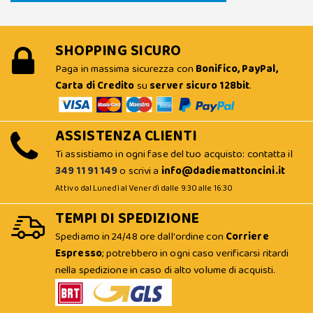
SHOPPING SICURO
Paga in massima sicurezza con
Bonifico, PayPal,
Carta di Credito
su
server sicuro 128bit
.
ASSISTENZA CLIENTI
Ti assistiamo in ogni fase del tuo acquisto: contatta il
349 11 91 149
o scrivi a
info@dadiemattoncini.it
Attivo dal Lunedì al Venerdì dalle 9:30 alle 16:30
TEMPI DI SPEDIZIONE
Spediamo in 24/48 ore dall'ordine con
Corriere
Espresso
; potrebbero in ogni caso verificarsi ritardi
nella spedizione in caso di alto volume di acquisti.