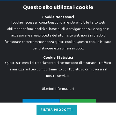
Cookie Policy
Questo sito utilizza i cookie
Privacy Policy
Cookie Necessari
I cookie necessari contribuiscono a rendere fruibile il sito web
abilitandone funzionalità di base quali la navigazione sulle pagine e
l'accesso alle aree protette del sito. Il sito web non è in grado di
funzionare correttamente senza questi cookie. Questo cookie è usato
per distinguere tra umani e robot.
Cookie Statistici
Questi strumenti di tracciamento ci permettono di misurare il traffico
e analizzare il tuo comportamento con l'obiettivo di migliorare il
nostro servizio.
Dadi e Mattoncini è un brand di Giocabene Srl. Ogni riproduzione o utilizzo non
espressamente autorizzato è severamente vietato. Tutti i loghi, marchi,
brand elencati nel presente shop sono di proprietà dei rispettivi titolari.
I prezzi e le promozioni pubblicate potrebbero differire da quanto esposto in
Ulteriori Informazioni
negozio.
Giocabene Srl - via della Posta 8, 20123 Milano (MI)
P.IVA 02608090425 - REA AN201199 - C.S. 10.000 i.v.
SOLO NECESSARI
ACCETTA TUTTO
FILTRA PRODOTTI